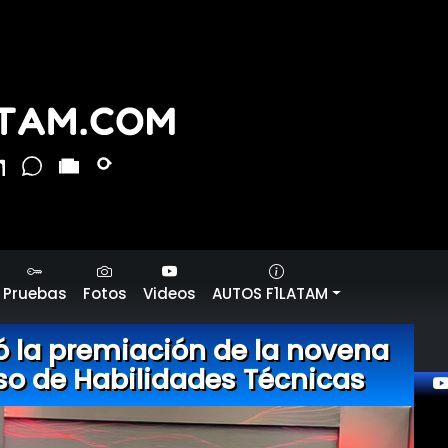
Pruebas
Fotos
Videos
AUTOS F1LATAM
ó la premiación de la novena
so de Habilidades Técnicas