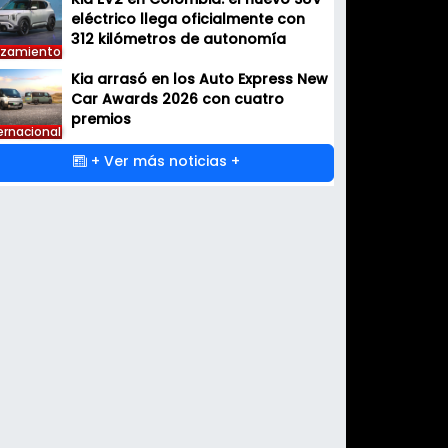
Kia EV2 en Colombia: el nuevo SUV
eléctrico llega oficialmente con
312 kilómetros de autonomía
nzamiento
Kia arrasó en los Auto Express New
Car Awards 2026 con cuatro
premios
ernacional
+ Ver más noticias +