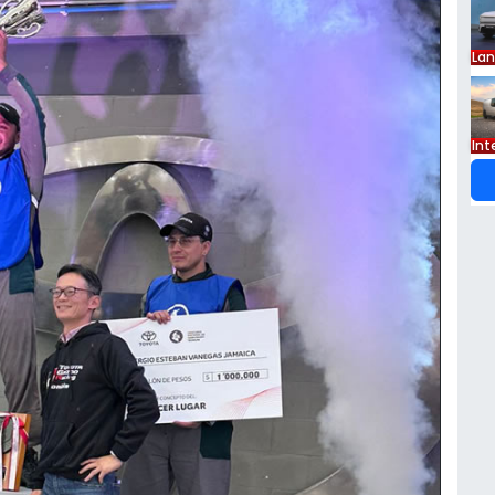
La
Int