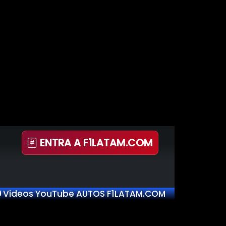
ENTRA A F1LATAM.COM
Videos YouTube AUTOS F1LATAM.COM