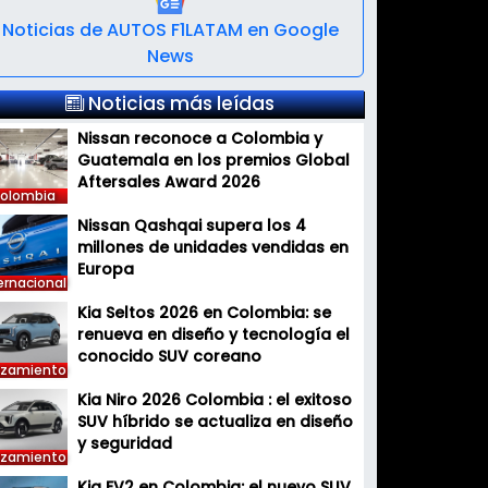
Noticias de AUTOS F1LATAM en Google
News
Noticias más leídas
Nissan reconoce a Colombia y
Guatemala en los premios Global
Aftersales Award 2026
olombia
Nissan Qashqai supera los 4
millones de unidades vendidas en
Europa
ernacional
Kia Seltos 2026 en Colombia: se
renueva en diseño y tecnología el
conocido SUV coreano
nzamiento
Kia Niro 2026 Colombia : el exitoso
SUV híbrido se actualiza en diseño
y seguridad
nzamiento