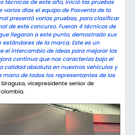
s técnicas de este año, inició las pruebas
e varios días el equipo de Posventa de la
nal presentó varias pruebas, para clasificar
final de este concurso. Fueron 4 técnicos de
que llegaron a este punto, demostrado sus
s estándares de la marca. Este es un
e el intercambio de ideas para mejorar los
jora continua que nos caracteriza bajo el
a calidad absoluta en nuestros vehículos y
 mano de todos los representantes de los
 Siragusa, vicepresidente senior de
olombia.