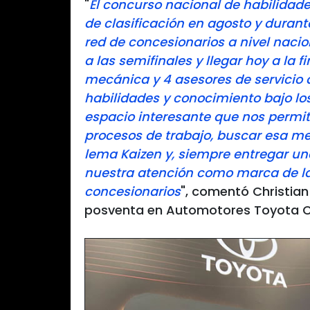
"
El concurso nacional de habilidade
de clasificación en agosto y durant
red de concesionarios a nivel nacio
a las semifinales y llegar hoy a la 
mecánica y 4 asesores de servicio 
habilidades y conocimiento bajo lo
espacio interesante que nos permit
procesos de trabajo, buscar esa me
lema Kaizen y, siempre entregar un
nuestra atención como marca de la
concesionarios
", comentó Christian
posventa en Automotores Toyota C