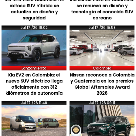
exitoso SUV híbrido se
se renueva en diseño y
actualiza en diseño y
tecnología el conocido SUV
seguridad
coreano
Jul 17 /26 16:02
Jul 17 /26 15:58
Lanzamiento
Colombia
Kia EV2 en Colombia: el
Nissan reconoce a Colombia
nuevo SUV eléctrico llega
y Guatemala en los premios
oficialmente con 312
Global Aftersales Award
kilómetros de autonomía
2026
Jul 17 /26 11:48
Jul 17 /26 09:11