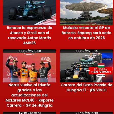
Renace la esperanza de
Malasia rescata el GP de
Alonso y Stroll con el
Bahrein: Sepang será sede
renovado Aston Martin
en octubre de 2026
AMR26
Jul 26 /26 15:38
Jul 26 /26 03:15
Norris vuelve al triunfo
Carrera del Gran Premio de
gracias a las
Hungría F1 - ¡EN VIVO!
actualizaciones del
McLaren MCL40 - Reporte
Carrera - GP de Hungría
Jul 25 /26 18:01
Jul 25 /26 15:38