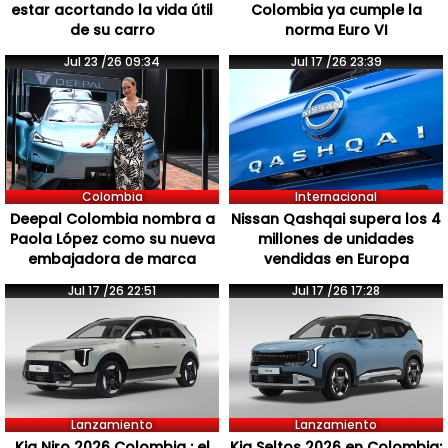
estar acortando la vida útil
Colombia ya cumple la
de su carro
norma Euro VI
Jul 23 /26 09:34
Jul 17 /26 23:39
Colombia
Internacional
Deepal Colombia nombra a
Nissan Qashqai supera los 4
Paola López como su nueva
millones de unidades
embajadora de marca
vendidas en Europa
Jul 17 /26 22:51
Jul 17 /26 17:28
Lanzamiento
Lanzamiento
Kia Niro 2026 Colombia : el
Kia Seltos 2026 en Colombia: