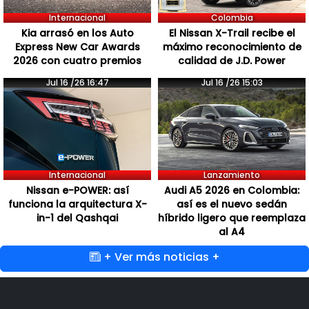
Internacional
Colombia
Kia arrasó en los Auto
El Nissan X-Trail recibe el
Express New Car Awards
máximo reconocimiento de
2026 con cuatro premios
calidad de J.D. Power
Jul 16 /26 16:47
Jul 16 /26 15:03
Internacional
Lanzamiento
Nissan e-POWER: así
Audi A5 2026 en Colombia:
funciona la arquitectura X-
así es el nuevo sedán
in-1 del Qashqai
híbrido ligero que reemplaza
al A4
+ Ver más noticias +