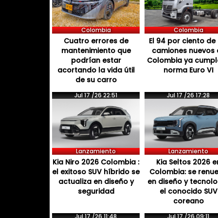
Colombia
Colombia
Cuatro errores de
El 94 por ciento de 
mantenimiento que
camiones nuevos 
podrían estar
Colombia ya cumpl
acortando la vida útil
norma Euro VI
de su carro
Jul 17 /26 22:51
Jul 17 /26 17:28
Lanzamiento
Lanzamiento
Kia Niro 2026 Colombia :
Kia Seltos 2026 e
el exitoso SUV híbrido se
Colombia: se renu
actualiza en diseño y
en diseño y tecnol
seguridad
el conocido SUV
coreano
Jul 17 /26 11:48
Jul 17 /26 09:11