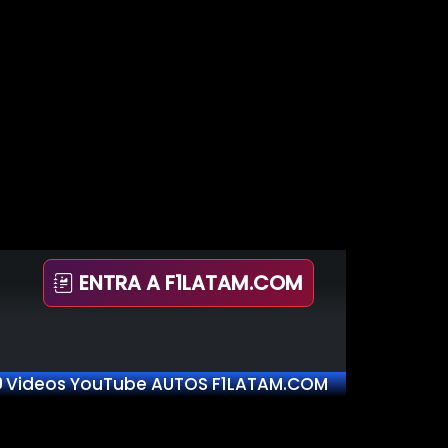
ENTRA A F1LATAM.COM
Videos YouTube AUTOS F1LATAM.COM