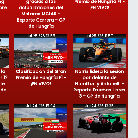
ng
gracias a las
Premio de Hungría F1 -
bre
actualizaciones del
¡EN VIVO!
McLaren MCL40 -
Reporte Carrera - GP
de Hungría
Jul 25 /26 13:55
Jul 25 /26 11:57
 la
Clasificación del Gran
Norris lidera la sesión
r 12
Premio de Hungría F1 -
por delante de
te
¡EN VIVO!
Hamilton y Antonelli -
 de
Reporte Pruebas Libres
3 - GP de Hungría
Jul 24 /26 15:04
Jul 24 /26 13:35