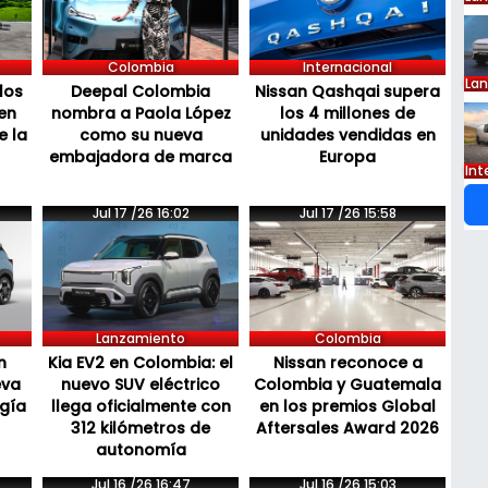
Colombia
Internacional
La
los
Deepal Colombia
Nissan Qashqai supera
en
nombra a Paola López
los 4 millones de
e la
como su nueva
unidades vendidas en
embajadora de marca
Europa
Int
Jul 17 /26 16:02
Jul 17 /26 15:58
Lanzamiento
Colombia
n
Kia EV2 en Colombia: el
Nissan reconoce a
eva
nuevo SUV eléctrico
Colombia y Guatemala
ogía
llega oficialmente con
en los premios Global
312 kilómetros de
Aftersales Award 2026
autonomía
Jul 16 /26 16:47
Jul 16 /26 15:03