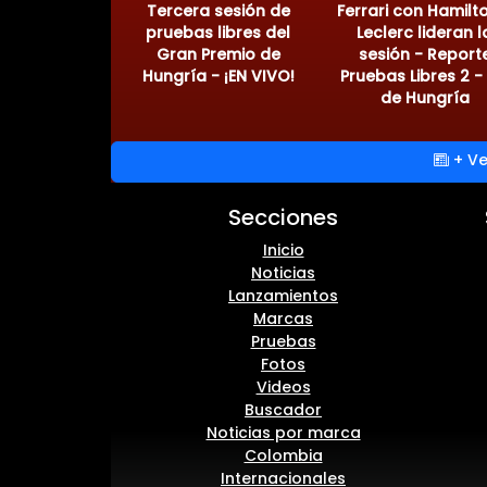
Tercera sesión de
Ferrari con Hamilt
pruebas libres del
Leclerc lideran l
Gran Premio de
sesión - Report
Hungría - ¡EN VIVO!
Pruebas Libres 2 -
de Hungría
+ Ve
Secciones
Inicio
Noticias
Lanzamientos
Marcas
Pruebas
Fotos
Videos
Buscador
Noticias por marca
Colombia
Internacionales