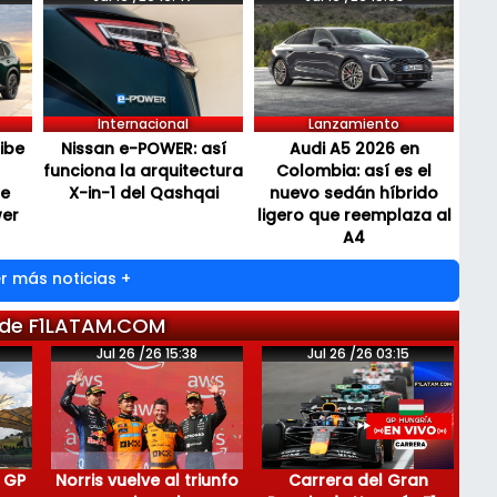
Internacional
Lanzamiento
cibe
Nissan e-POWER: así
Audi A5 2026 en
funciona la arquitectura
Colombia: así es el
de
X-in-1 del Qashqai
nuevo sedán híbrido
wer
ligero que reemplaza al
A4
r más noticias +
 de F1LATAM.COM
Jul 26 /26 15:38
Jul 26 /26 03:15
 GP
Norris vuelve al triunfo
Carrera del Gran