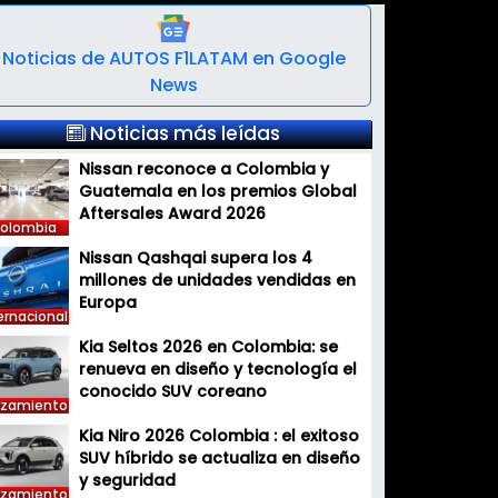
Noticias de AUTOS F1LATAM en Google
News
Noticias más leídas
Nissan reconoce a Colombia y
Guatemala en los premios Global
Aftersales Award 2026
olombia
Nissan Qashqai supera los 4
millones de unidades vendidas en
Europa
ernacional
Kia Seltos 2026 en Colombia: se
renueva en diseño y tecnología el
conocido SUV coreano
nzamiento
Kia Niro 2026 Colombia : el exitoso
SUV híbrido se actualiza en diseño
y seguridad
nzamiento