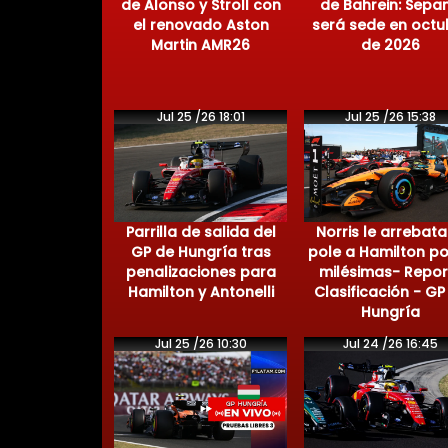
de Alonso y Stroll con
de Bahrein: Sepa
el renovado Aston
será sede en octu
Martin AMR26
de 2026
Jul 25 /26 18:01
Jul 25 /26 15:38
Parrilla de salida del
Norris le arrebata
GP de Hungría tras
pole a Hamilton po
penalizaciones para
milésimas- Repor
Hamilton y Antonelli
Clasificación - GP
Hungría
Jul 25 /26 10:30
Jul 24 /26 16:45