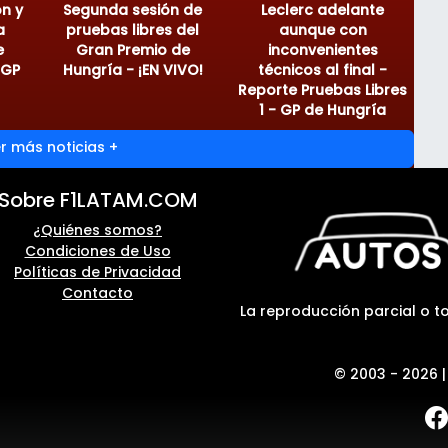
on y
Segunda sesión de
Leclerc adelante
a
pruebas libres del
aunque con
e
Gran Premio de
inconvenientes
 GP
Hungría - ¡EN VIVO!
técnicos al final -
Reporte Pruebas Libres
1 - GP de Hungría
r más noticias +
Sobre F1LATAM.COM
¿Quiénes somos?
Condiciones de Uso
Políticas de Privacidad
Contacto
La reproducción parcial o to
© 2003 - 2026 