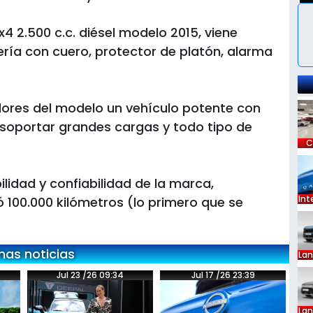
4x4 2.500 c.c. diésel modelo 2015, viene
ería con cuero, protector de platón, alarma
idores del modelo un vehículo potente con
soportar grandes cargas y todo tipo de
C
ilidad y confiabilidad de la marca,
Int
 100.000 kilómetros (lo primero que se
mas noticias
La
Jul 23 /26 09:34
Jul 17 /26 23:39
La