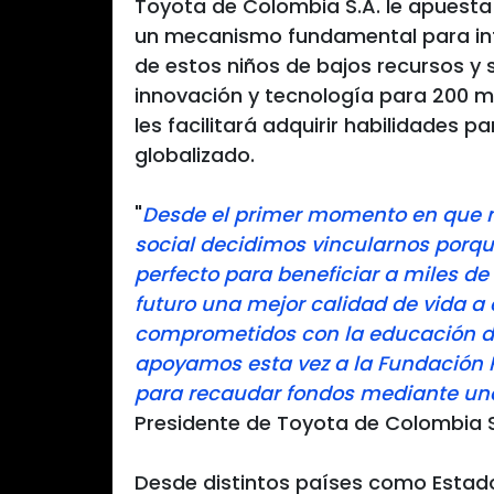
Toyota de Colombia S.A. le apuest
un mecanismo fundamental para influ
de estos niños de bajos recursos y 
innovación y tecnología para 200 
les facilitará adquirir habilidades
globalizado.
"
Desde el primer momento en que no
social decidimos vincularnos porq
perfecto para beneficiar a miles d
futuro una mejor calidad de vida a 
comprometidos con la educación de
apoyamos esta vez a la Fundación 
para recaudar fondos mediante un
Presidente de Toyota de Colombia S
Desde distintos países como Estados