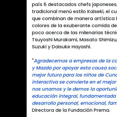
país 6 destacados chefs japoneses,
tradicional menú estilo Kaiseki, el 
que combinan de manera artística la 
colores de la exuberante comida d
poco acerca de las milenarias téc
Tsuyoshi Murakami, Masato Shimizu,
Suzuki y Daisuke Hayashi.
"
Agradecemos a empresas de la cat
y Mazda por apoyar esta causa socia
mejor futuro para los niños de Cun
interactiva se convierte en el mej
nos unamos y le demos la oportuni
educación integral, fundamentada e
desarrollo personal, emocional, fami
Directora de la Fundación Prema.