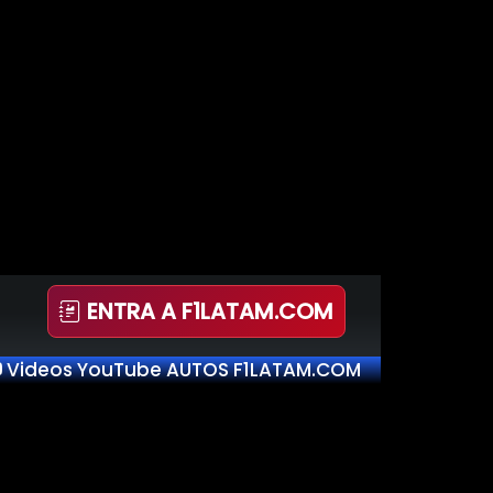
ENTRA A F1LATAM.COM
Videos YouTube AUTOS F1LATAM.COM