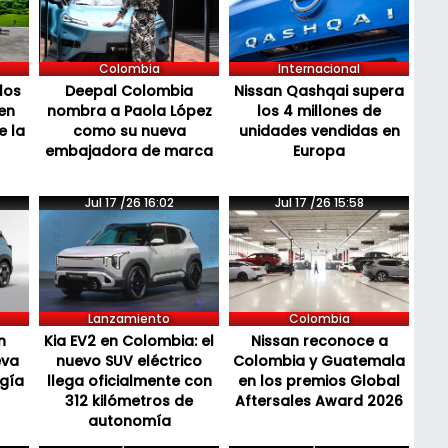
Colombia
Internacional
los
Deepal Colombia
Nissan Qashqai supera
en
nombra a Paola López
los 4 millones de
e la
como su nueva
unidades vendidas en
embajadora de marca
Europa
Jul 17 /26 16:02
Jul 17 /26 15:58
Lanzamiento
Colombia
n
Kia EV2 en Colombia: el
Nissan reconoce a
eva
nuevo SUV eléctrico
Colombia y Guatemala
ogía
llega oficialmente con
en los premios Global
312 kilómetros de
Aftersales Award 2026
autonomía