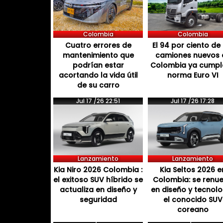
Colombia
Colombia
Cuatro errores de
El 94 por ciento de 
mantenimiento que
camiones nuevos 
podrían estar
Colombia ya cumpl
acortando la vida útil
norma Euro VI
de su carro
Jul 17 /26 22:51
Jul 17 /26 17:28
Lanzamiento
Lanzamiento
Kia Niro 2026 Colombia :
Kia Seltos 2026 e
el exitoso SUV híbrido se
Colombia: se renu
actualiza en diseño y
en diseño y tecnol
seguridad
el conocido SUV
coreano