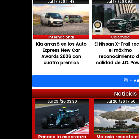
Jul 17 /26 11:48
Jul 17 /26 09:11
Internacional
Colombia
Kia arrasó en los Auto
El Nissan X-Trail re
Express New Car
el máximo
Awards 2026 con
reconocimiento 
cuatro premios
calidad de J.D. Po
+ Ve
Noticias
Jul 29 /26 03:30
Jul 26 /26 17:50
Renace la esperanza
Malasia rescata el