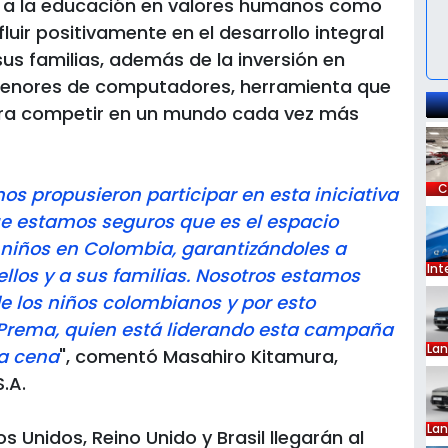
a a la educación en valores humanos como
ir positivamente en el desarrollo integral
sus familias, además de la inversión en
menores de computadores, herramienta que
 para competir en un mundo cada vez más
C
s propusieron participar en esta iniciativa
ue estamos seguros que es el espacio
e niños en Colombia, garantizándoles a
Int
ellos y a sus familias. Nosotros estamos
 los niños colombianos y por esto
Prema, quien está liderando esta campaña
La
a cena
", comentó Masahiro Kitamura,
.A.
La
 Unidos, Reino Unido y Brasil llegarán al