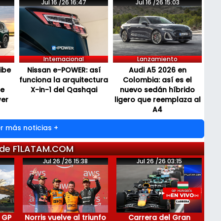
Jul 16 /26 16:47
Jul 16 /26 15:03
Internacional
Lanzamiento
cibe
Nissan e-POWER: así
Audi A5 2026 en
funciona la arquitectura
Colombia: así es el
de
X-in-1 del Qashqai
nuevo sedán híbrido
wer
ligero que reemplaza al
A4
r más noticias +
 de F1LATAM.COM
Jul 26 /26 15:38
Jul 26 /26 03:15
 GP
Norris vuelve al triunfo
Carrera del Gran