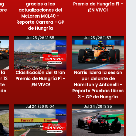
ng
gracias a las
Premio de Hungría F1 -
bre
actualizaciones del
¡EN VIVO!
McLaren MCL40 -
Reporte Carrera - GP
de Hungría
Jul 25 /26 13:55
Jul 25 /26 11:57
 la
Clasificación del Gran
Norris lidera la sesión
r 12
Premio de Hungría F1 -
por delante de
te
¡EN VIVO!
Hamilton y Antonelli -
 de
Reporte Pruebas Libres
3 - GP de Hungría
Jul 24 /26 15:04
Jul 24 /26 13:35