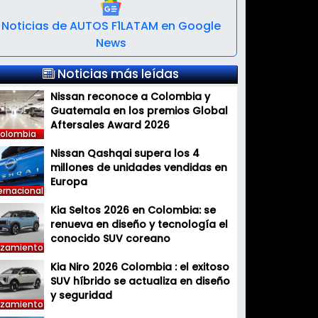
Noticias de AUTOS F1LATAM en Google
News
Noticias más leídas
Nissan reconoce a Colombia y
Guatemala en los premios Global
Aftersales Award 2026
olombia
Nissan Qashqai supera los 4
millones de unidades vendidas en
Europa
ernacional
Kia Seltos 2026 en Colombia: se
renueva en diseño y tecnología el
conocido SUV coreano
nzamiento
Kia Niro 2026 Colombia : el exitoso
SUV híbrido se actualiza en diseño
y seguridad
nzamiento