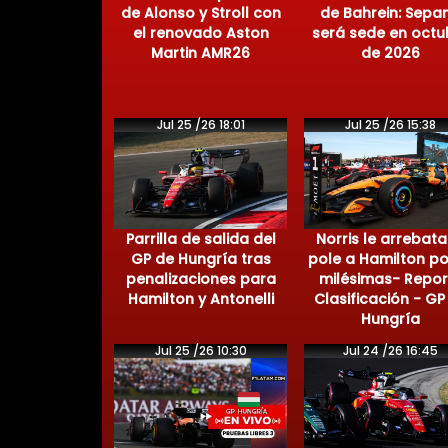
de Alonso y Stroll con
de Bahrein: Sepa
el renovado Aston
será sede en octu
Martin AMR26
de 2026
Jul 25 /26 18:01
Jul 25 /26 15:38
Parrilla de salida del
Norris le arrebata
GP de Hungría tras
pole a Hamilton po
penalizaciones para
milésimas- Repor
Hamilton y Antonelli
Clasificación - GP
Hungría
Jul 25 /26 10:30
Jul 24 /26 16:45