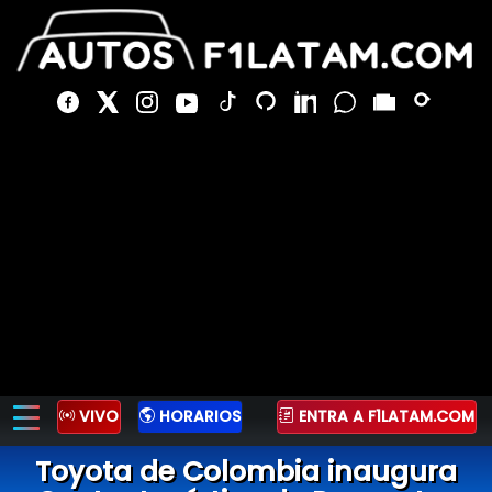
VIVO
HORARIOS
ENTRA A F1LATAM.COM
Toyota de Colombia inaugura