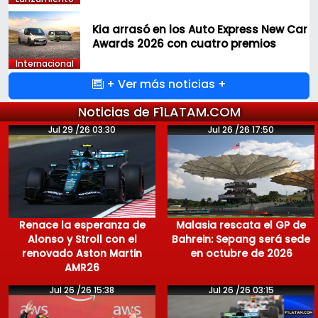
Kia arrasó en los Auto Express New Car
Awards 2026 con cuatro premios
Internacional
+ Ver más noticias +
Noticias de F1LATAM.COM
Jul 29 /26 03:30
Jul 26 /26 17:50
Renace la esperanza de
Malasia rescata el GP de
Alonso y Stroll con el
Bahrein: Sepang será sede
renovado Aston Martin
en octubre de 2026
AMR26
Jul 26 /26 15:38
Jul 26 /26 03:15