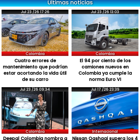
Últimas noticias
Jul 23 /26 17:26
Jul 23 /26 13:03
Colombia
Colombia
Cuatro errores de
El 94 por ciento de los
mantenimiento que podrían
camiones nuevos en
estar acortando la vida útil
Colombia ya cumple la
de su carro
norma Euro VI
Jul 23 /26 09:34
Jul 17 /26 23:39
Colombia
Internacional
Deepal Colombia nombra a
Nissan Qashqai supera los 4