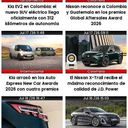
Lanzamiento
Colombia
Kia EV2 en Colombia: el
Nissan reconoce a Colombia
nuevo SUV eléctrico llega
y Guatemala en los premios
oficialmente con 312
Global Aftersales Award
kilómetros de autonomía
2026
Jul 17 /26 11:48
Jul 17 /26 09:11
Internacional
Colombia
Kia arrasó en los Auto
El Nissan X-Trail recibe el
Express New Car Awards
máximo reconocimiento de
2026 con cuatro premios
calidad de J.D. Power
Jul 16 /26 16:47
Jul 16 /26 15:03