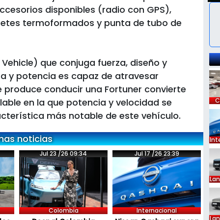
ccesorios disponibles (radio con GPS),
petes termoformados y punta de tubo de
y Vehicle) que conjuga fuerza, diseño y
a y potencia es capaz de atravesar
que produce conducir una Fortuner convierte
lable en la que potencia y velocidad se
C
cterística más notable de este vehículo.
mas noticias
Int
Jul 23 /26 09:34
Jul 17 /26 23:39
La
Colombia
Internacional
La