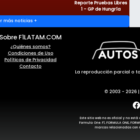
Reporte Pruebas Libres
1 - GP de Hungría
r más noticias +
Sobre F1LATAM.COM
¿Quiénes somos?
Condiciones de Uso
Políticas de Privacidad
Contacto
La reproducción parcial o to
© 2003 - 2026 
Este sitio web no es oficial y no e
Formula One. F1, FORMULA ONE, FOR
marcas relacionadas con m