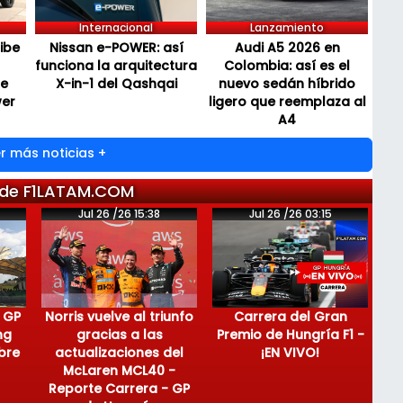
Internacional
Lanzamiento
cibe
Nissan e-POWER: así
Audi A5 2026 en
funciona la arquitectura
Colombia: así es el
de
X-in-1 del Qashqai
nuevo sedán híbrido
wer
ligero que reemplaza al
A4
r más noticias +
 de F1LATAM.COM
Jul 26 /26 15:38
Jul 26 /26 03:15
 GP
Norris vuelve al triunfo
Carrera del Gran
ng
gracias a las
Premio de Hungría F1 -
bre
actualizaciones del
¡EN VIVO!
McLaren MCL40 -
Reporte Carrera - GP