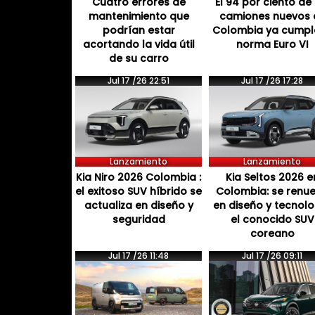
Cuatro errores de
El 94 por ciento de 
mantenimiento que
camiones nuevos 
podrían estar
Colombia ya cumpl
acortando la vida útil
norma Euro VI
de su carro
Jul 17 /26 22:51
Jul 17 /26 17:28
Lanzamiento
Lanzamiento
Kia Niro 2026 Colombia :
Kia Seltos 2026 e
el exitoso SUV híbrido se
Colombia: se renu
actualiza en diseño y
en diseño y tecnol
seguridad
el conocido SUV
coreano
Jul 17 /26 11:48
Jul 17 /26 09:11