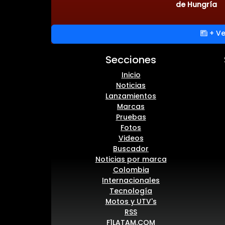
de Hungría
+ Ve
Secciones
Inicio
Noticias
Lanzamientos
Marcas
Pruebas
Fotos
Videos
Buscador
Noticias por marca
Colombia
Internacionales
Tecnología
Motos y UTV's
RSS
F1LATAM.COM