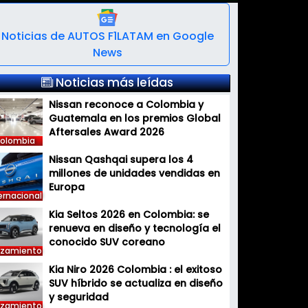
Noticias de AUTOS F1LATAM en Google
News
Noticias más leídas
Nissan reconoce a Colombia y
Guatemala en los premios Global
Aftersales Award 2026
olombia
Nissan Qashqai supera los 4
millones de unidades vendidas en
Europa
ernacional
Kia Seltos 2026 en Colombia: se
renueva en diseño y tecnología el
conocido SUV coreano
nzamiento
Kia Niro 2026 Colombia : el exitoso
SUV híbrido se actualiza en diseño
y seguridad
nzamiento