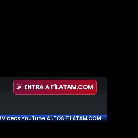
ENTRA A F1LATAM.COM
Videos YouTube AUTOS F1LATAM.COM