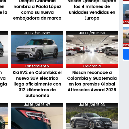
los
Deepal Colombia
Nissan Qashqai supera
en
nombra a Paola López
los 4 millones de
e la
como su nueva
unidades vendidas en
embajadora de marca
Europa
La
Jul 17 /26 16:02
Jul 17 /26 15:58
Int
Lanzamiento
Colombia
n
Kia EV2 en Colombia: el
Nissan reconoce a
eva
nuevo SUV eléctrico
Colombia y Guatemala
ogía
llega oficialmente con
en los premios Global
312 kilómetros de
Aftersales Award 2026
autonomía
Jul 16 /26 16:47
Jul 16 /26 15:03