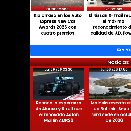
Internacional
Colombia
Kia arrasó en los Auto
El Nissan X-Trail re
Express New Car
el máximo
Awards 2026 con
reconocimiento 
cuatro premios
calidad de J.D. Po
+ Ve
Noticias
Jul 29 /26 03:30
Jul 26 /26 17:50
Renace la esperanza
Malasia rescata el
de Alonso y Stroll con
de Bahrein: Sepa
el renovado Aston
será sede en octu
Martin AMR26
de 2026