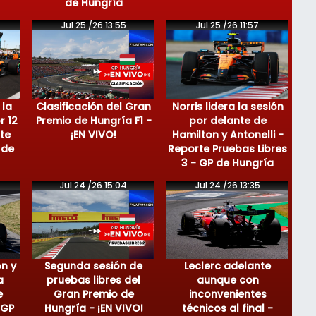
de Hungría
Jul 25 /26 13:55
Jul 25 /26 11:57
 la
Clasificación del Gran
Norris lidera la sesión
r 12
Premio de Hungría F1 -
por delante de
te
¡EN VIVO!
Hamilton y Antonelli -
 de
Reporte Pruebas Libres
3 - GP de Hungría
Jul 24 /26 15:04
Jul 24 /26 13:35
on y
Segunda sesión de
Leclerc adelante
a
pruebas libres del
aunque con
e
Gran Premio de
inconvenientes
 GP
Hungría - ¡EN VIVO!
técnicos al final -