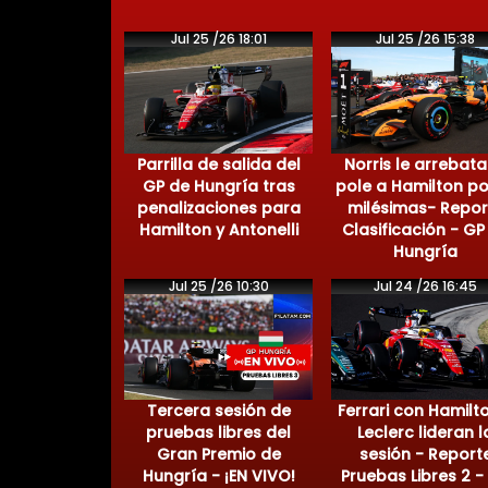
Jul 25 /26 18:01
Jul 25 /26 15:38
Parrilla de salida del
Norris le arrebata
GP de Hungría tras
pole a Hamilton po
penalizaciones para
milésimas- Repor
Hamilton y Antonelli
Clasificación - GP
Hungría
Jul 25 /26 10:30
Jul 24 /26 16:45
Tercera sesión de
Ferrari con Hamilt
pruebas libres del
Leclerc lideran l
Gran Premio de
sesión - Report
Hungría - ¡EN VIVO!
Pruebas Libres 2 -