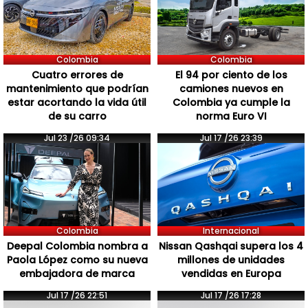
Colombia
Colombia
Cuatro errores de
El 94 por ciento de los
mantenimiento que podrían
camiones nuevos en
estar acortando la vida útil
Colombia ya cumple la
de su carro
norma Euro VI
Jul 23 /26 09:34
Jul 17 /26 23:39
Colombia
Internacional
Deepal Colombia nombra a
Nissan Qashqai supera los 4
Paola López como su nueva
millones de unidades
embajadora de marca
vendidas en Europa
Jul 17 /26 22:51
Jul 17 /26 17:28