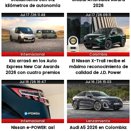
kilómetros de autonomía
2026
Jul 17 /26 11:48
Jul 17 /26 09:11
Internacional
Colombia
Kia arrasó en los Auto
El Nissan X-Trail recibe el
Express New Car Awards
máximo reconocimiento de
2026 con cuatro premios
calidad de J.D. Power
Jul 16 /26 16:47
Jul 16 /26 15:03
Internacional
Lanzamiento
Nissan e-POWER: así
Audi A5 2026 en Colombia: