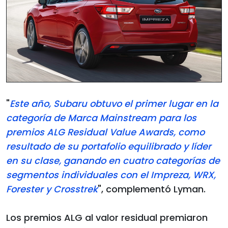
"
Este año, Subaru obtuvo el primer lugar en la
categoría de Marca Mainstream para los
premios ALG Residual Value Awards, como
resultado de su portafolio equilibrado y líder
en su clase, ganando en cuatro categorías de
segmentos individuales con el Impreza, WRX,
Forester y Crosstrek
", complementó Lyman.
Los premios ALG al valor residual premiaron