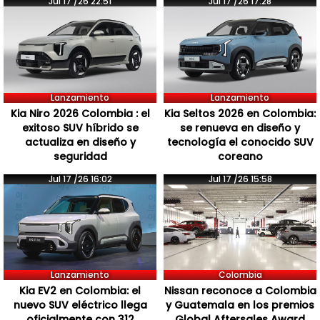
Jul 17 /26 22:51
Jul 17 /26 17:28
Lanzamiento
Lanzamiento
Kia Niro 2026 Colombia : el
Kia Seltos 2026 en Colombia:
exitoso SUV híbrido se
se renueva en diseño y
actualiza en diseño y
tecnología el conocido SUV
seguridad
coreano
Jul 17 /26 16:02
Jul 17 /26 15:58
Lanzamiento
Colombia
Kia EV2 en Colombia: el
Nissan reconoce a Colombia
nuevo SUV eléctrico llega
y Guatemala en los premios
oficialmente con 312
Global Aftersales Award