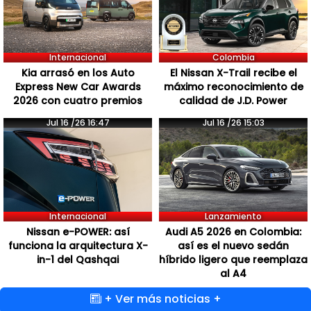
Internacional
Colombia
Kia arrasó en los Auto
El Nissan X-Trail recibe el
Express New Car Awards
máximo reconocimiento de
2026 con cuatro premios
calidad de J.D. Power
Jul 16 /26 16:47
Jul 16 /26 15:03
Internacional
Lanzamiento
Nissan e-POWER: así
Audi A5 2026 en Colombia:
funciona la arquitectura X-
así es el nuevo sedán
in-1 del Qashqai
híbrido ligero que reemplaza
al A4
+ Ver más noticias +