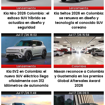
Lanzamiento
Lanzamiento
Kia Niro 2026 Colombia : el
Kia Seltos 2026 en Colombia:
exitoso SUV híbrido se
se renueva en diseño y
actualiza en diseño y
tecnología el conocido SUV
seguridad
coreano
Jul 17 /26 16:02
Jul 17 /26 15:58
Lanzamiento
Colombia
Kia EV2 en Colombia: el
Nissan reconoce a Colombia
nuevo SUV eléctrico llega
y Guatemala en los premios
oficialmente con 312
Global Aftersales Award
kilómetros de autonomía
2026
Jul 17 /26 11:48
Jul 17 /26 09:11