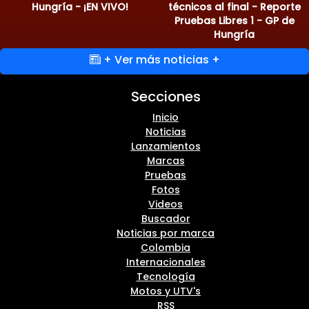
Hungría - ¡EN VIVO!
técnicos al final - Reporte
Pruebas Libres 1 - GP de
Hungría
+ Ver más noticias +
Secciones
Inicio
Noticias
Lanzamientos
Marcas
Pruebas
Fotos
Videos
Buscador
Noticias por marca
Colombia
Internacionales
Tecnología
Motos y UTV's
RSS