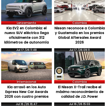
Lanzamiento
Colombia
Kia EV2 en Colombia: el
Nissan reconoce a Colombia
nuevo SUV eléctrico llega
y Guatemala en los premios
oficialmente con 312
Global Aftersales Award
kilómetros de autonomía
2026
Jul 17 /26 11:48
Jul 17 /26 09:11
Internacional
Colombia
Kia arrasó en los Auto
El Nissan X-Trail recibe el
Express New Car Awards
máximo reconocimiento de
2026 con cuatro premios
calidad de J.D. Power
Jul 16 /26 16:47
Jul 16 /26 15:03