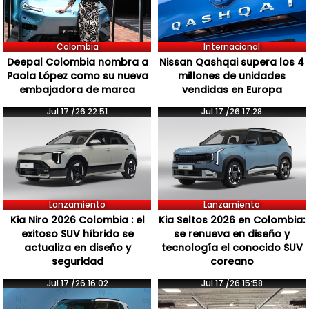
Colombia
Internacional
Deepal Colombia nombra a
Nissan Qashqai supera los 4
Paola López como su nueva
millones de unidades
embajadora de marca
vendidas en Europa
Jul 17 /26 22:51
Jul 17 /26 17:28
Lanzamiento
Lanzamiento
Kia Niro 2026 Colombia : el
Kia Seltos 2026 en Colombia:
exitoso SUV híbrido se
se renueva en diseño y
actualiza en diseño y
tecnología el conocido SUV
seguridad
coreano
Jul 17 /26 16:02
Jul 17 /26 15:58