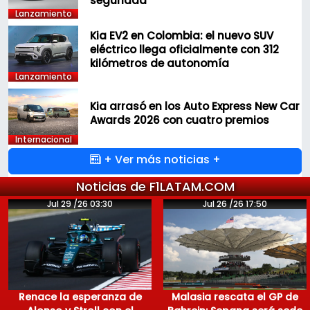
seguridad
Lanzamiento
Kia EV2 en Colombia: el nuevo SUV
eléctrico llega oficialmente con 312
kilómetros de autonomía
Lanzamiento
Kia arrasó en los Auto Express New Car
Awards 2026 con cuatro premios
Internacional
+ Ver más noticias +
Noticias de F1LATAM.COM
Jul 29 /26 03:30
Jul 26 /26 17:50
Renace la esperanza de
Malasia rescata el GP de