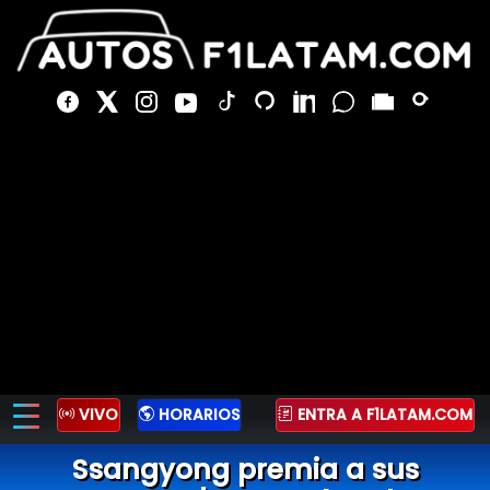
VIVO
HORARIOS
ENTRA A F1LATAM.COM
Ssangyong premia a sus