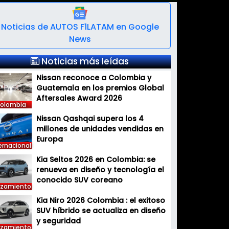
Noticias de AUTOS F1LATAM en Google
News
Noticias más leídas
Nissan reconoce a Colombia y
Guatemala en los premios Global
Aftersales Award 2026
olombia
Nissan Qashqai supera los 4
millones de unidades vendidas en
Europa
ernacional
Kia Seltos 2026 en Colombia: se
renueva en diseño y tecnología el
conocido SUV coreano
nzamiento
Kia Niro 2026 Colombia : el exitoso
SUV híbrido se actualiza en diseño
y seguridad
nzamiento