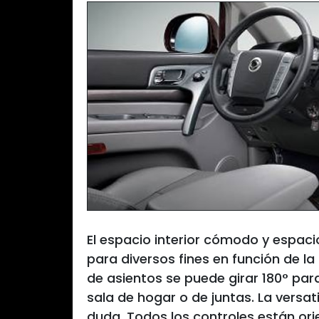
El espacio interior cómodo y espaci
para diversos fines en función de la
de asientos se puede girar 180° par
sala de hogar o de juntas. La versat
duda. Todos los controles están or