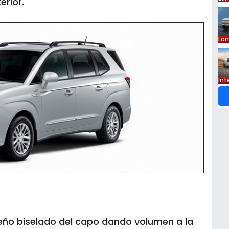
erior.
La
Int
seño biselado del capo dando volumen a la