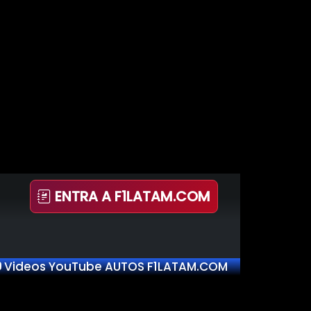
ENTRA A F1LATAM.COM
Videos YouTube AUTOS F1LATAM.COM