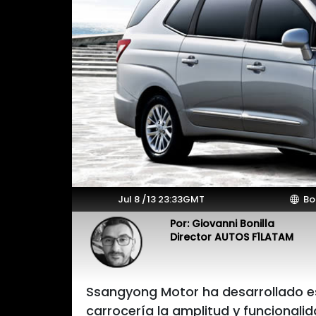
Jul 8 /13 23:33GMT
Bo
Por: Giovanni Bonilla
Director AUTOS F1LATAM
Ssangyong Motor ha desarrollado e
carrocería la amplitud y funcionalid