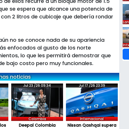
 de ellos recurre a un bloque motor de 1.5
 que se espera que alcance una potencia de
 con 2 litros de cubicaje que debería rondar
La
aún no se conoce nada de su apariencia
Int
ás enfocados al gusto de los norte
entos, lo que les permitirá demostrar que
e bajo costo pero muy funcionales.
mas noticias
Jul 23 /26 09:34
Jul 17 /26 23:39
Colombia
Internacional
los
Deepal Colombia
Nissan Qashqai supera