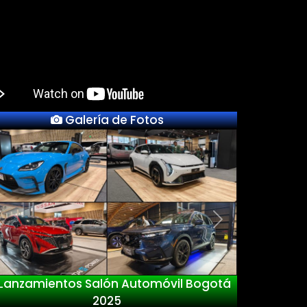
Galería de Fotos
Previous
Next
ntos Salón Automóvil Bogotá
Nuevo
2025