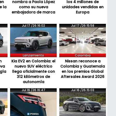
en
nombra a Paola López
los 4 millones de
e la
como su nueva
unidades vendidas en
embajadora de marca
Europa
Jul 17 /26 16:02
Jul 17 /26 15:58
Lanzamiento
Colombia
n
Kia EV2 en Colombia: el
Nissan reconoce a
eva
nuevo SUV eléctrico
Colombia y Guatemala
ogía
llega oficialmente con
en los premios Global
312 kilómetros de
Aftersales Award 2026
autonomía
Jul 16 /26 16:47
Jul 16 /26 15:03