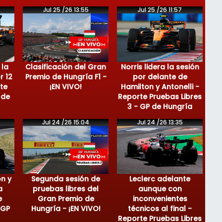
Jul 25 /26 13:55
Jul 25 /26 11:57
 la
Clasificación del Gran
Norris lidera la sesión
r 12
Premio de Hungría F1 -
por delante de
te
¡EN VIVO!
Hamilton y Antonelli -
 de
Reporte Pruebas Libres
3 - GP de Hungría
Jul 24 /26 15:04
Jul 24 /26 13:35
on y
Segunda sesión de
Leclerc adelante
a
pruebas libres del
aunque con
e
Gran Premio de
inconvenientes
 GP
Hungría - ¡EN VIVO!
técnicos al final -
Reporte Pruebas Libres