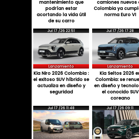
mantenimiento que
camiones nuevos 
podrían estar
Colombia ya cumpl
acortando la vida útil
norma Euro VI
de su carro
Jul 17 /26 22:51
Jul 17 /26 17:28
Lanzamiento
Lanzamiento
Kia Niro 2026 Colombia :
Kia Seltos 2026 e
el exitoso SUV híbrido se
Colombia: se renu
actualiza en diseño y
en diseño y tecnol
seguridad
el conocido SUV
coreano
Jul 17 /26 11:48
Jul 17 /26 09:11