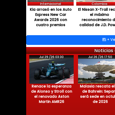
Internacional
Colombia
Kia arrasó en los Auto
El Nissan X-Trail re
Express New Car
el máximo
Awards 2026 con
reconocimiento 
cuatro premios
calidad de J.D. Po
+ Ve
Noticias
Jul 29 /26 03:30
Jul 26 /26 17:50
Renace la esperanza
Malasia rescata el
de Alonso y Stroll con
de Bahrein: Sepa
el renovado Aston
será sede en octu
Martin AMR26
de 2026