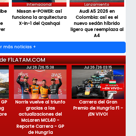
Internacional
Lanzamiento
cibe
Nissan e-POWER: así
Audi A5 2026 en
funciona la arquitectura
Colombia: así es el
de
X-in-1 del Qashqai
nuevo sedán híbrido
wer
ligero que reemplaza al
A4
r más noticias +
 de F1LATAM.COM
Jul 26 /26 15:38
Jul 26 /26 03:15
 GP
Norris vuelve al triunfo
Carrera del Gran
ng
gracias a las
Premio de Hungría F1 -
bre
actualizaciones del
¡EN VIVO!
McLaren MCL40 -
Reporte Carrera - GP
de Hungría