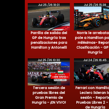
Jul 25 /26 18:01
Jul 25 /26 15:38
Parrilla de salida del
Norris le arrebata
GP de Hungría tras
pole a Hamilton po
penalizaciones para
milésimas- Repor
Hamilton y Antonelli
Clasificación - GP
Hungría
Jul 25 /26 10:30
Jul 24 /26 16:45
Tercera sesión de
Ferrari con Hamilt
pruebas libres del
Leclerc lideran l
Gran Premio de
sesión - Report
Hungría - ¡EN VIVO!
Pruebas Libres 2 -
de Hungría