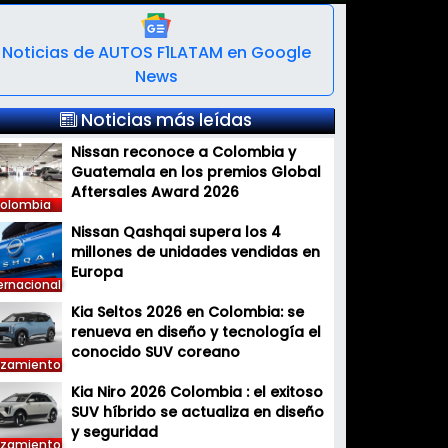
Noticias de AUTOS F1LATAM en Google
News
Noticias más leídas
Nissan reconoce a Colombia y
Guatemala en los premios Global
Aftersales Award 2026
olombia
Nissan Qashqai supera los 4
millones de unidades vendidas en
Europa
ernacional
Kia Seltos 2026 en Colombia: se
renueva en diseño y tecnología el
conocido SUV coreano
nzamiento
Kia Niro 2026 Colombia : el exitoso
SUV híbrido se actualiza en diseño
y seguridad
nzamiento