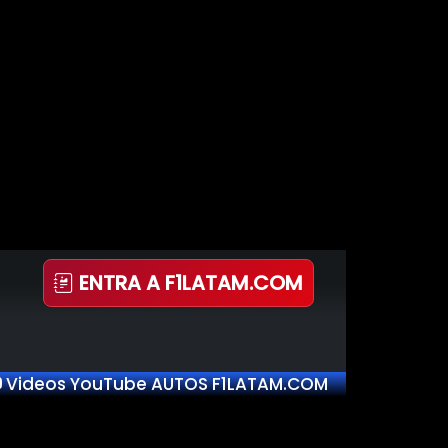
ENTRA A F1LATAM.COM
Videos YouTube AUTOS F1LATAM.COM