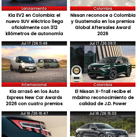
Lanzamiento
Colombia
Kia EV2 en Colombia: el
Nissan reconoce a Colombia
nuevo SUV eléctrico llega
y Guatemala en los premios
oficialmente con 312
Global Aftersales Award
kilómetros de autonomía
2026
Jul 17 /26 11:48
Jul 17 /26 09:11
Internacional
Colombia
Kia arrasó en los Auto
El Nissan X-Trail recibe el
Express New Car Awards
máximo reconocimiento de
2026 con cuatro premios
calidad de J.D. Power
Jul 16 /26 16:47
Jul 16 /26 15:03