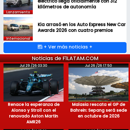
eléctrico llega oficialmente con 312
kilómetros de autonomía
Lanzamiento
Kia arrasó en los Auto Express New Car
Awards 2026 con cuatro premios
Internacional
+ Ver más noticias +
Noticias de F1LATAM.COM
Jul 29 /26 03:30
Jul 26 /26 17:50
Renace la esperanza de
Malasia rescata el GP de
Alonso y Stroll con el
Bahrein: Sepang será sede
renovado Aston Martin
en octubre de 2026
AMR26