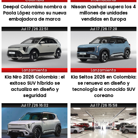
Deepal Colombia nombra a
Nissan Qashqai supera los 4
Paola López como su nueva
millones de unidades
embajadora de marca
vendidas en Europa
Jul 17 /26 22:51
Jul 17 /26 17:28
Lanzamiento
Lanzamiento
Kia Niro 2026 Colombia : el
Kia Seltos 2026 en Colombia:
exitoso SUV híbrido se
se renueva en diseño y
actualiza en diseño y
tecnología el conocido SUV
seguridad
coreano
Jul 17 /26 16:02
Jul 17 /26 15:58