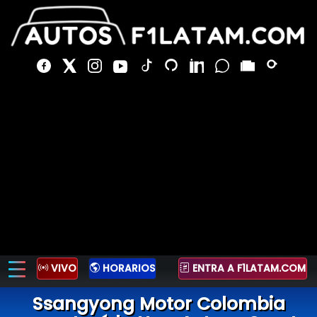
VIVO
HORARIOS
ENTRA A F1LATAM.COM
Ssangyong Motor Colombia