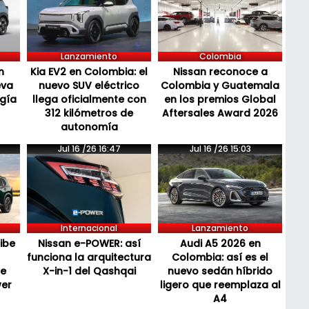
Lanzamiento
Colombia
n
Kia EV2 en Colombia: el
Nissan reconoce a
eva
nuevo SUV eléctrico
Colombia y Guatemala
ogía
llega oficialmente con
en los premios Global
312 kilómetros de
Aftersales Award 2026
autonomía
Jul 16 /26 16:47
Jul 16 /26 15:03
Internacional
Lanzamiento
cibe
Nissan e-POWER: así
Audi A5 2026 en
funciona la arquitectura
Colombia: así es el
de
X-in-1 del Qashqai
nuevo sedán híbrido
wer
ligero que reemplaza al
A4