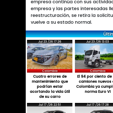
empresa continúa con sus activida
empresa y las partes interesadas lle
reestructuración, se retira la solici
vuelve a su estado normal.
Últi
Jul 23 /26 17:26
Jul 23 /26 13:03
Colombia
Colombia
Cuatro errores de
El 94 por ciento de 
mantenimiento que
camiones nuevos 
podrían estar
Colombia ya cumpl
acortando la vida útil
norma Euro VI
de su carro
Jul 17 /26 22:51
Jul 17 /26 17:28