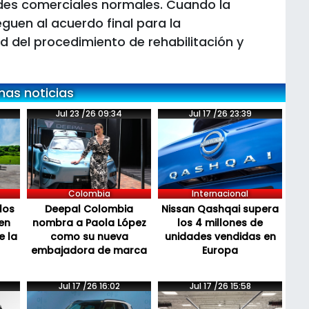
des comerciales normales. Cuando la
guen al acuerdo final para la
tud del procedimiento de rehabilitación y
mas noticias
Jul 23 /26 09:34
Jul 17 /26 23:39
Colombia
Internacional
los
Deepal Colombia
Nissan Qashqai supera
en
nombra a Paola López
los 4 millones de
e la
como su nueva
unidades vendidas en
embajadora de marca
Europa
Jul 17 /26 16:02
Jul 17 /26 15:58