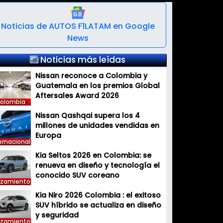
Noticias de AUTOS F1LATAM en Google
News
Noticias más leídas
Nissan reconoce a Colombia y
Guatemala en los premios Global
Aftersales Award 2026
olombia
Nissan Qashqai supera los 4
millones de unidades vendidas en
Europa
ernacional
Kia Seltos 2026 en Colombia: se
renueva en diseño y tecnología el
conocido SUV coreano
nzamiento
Kia Niro 2026 Colombia : el exitoso
SUV híbrido se actualiza en diseño
y seguridad
nzamiento