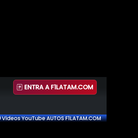
ENTRA A F1LATAM.COM
Videos YouTube AUTOS F1LATAM.COM