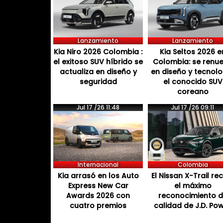
Lanzamiento
Lanzamiento
Kia Niro 2026 Colombia :
Kia Seltos 2026 e
el exitoso SUV híbrido se
Colombia: se renu
actualiza en diseño y
en diseño y tecnol
seguridad
el conocido SUV
coreano
Jul 17 /26 11:48
Jul 17 /26 09:11
Internacional
Colombia
Kia arrasó en los Auto
El Nissan X-Trail re
Express New Car
el máximo
Awards 2026 con
reconocimiento 
cuatro premios
calidad de J.D. Po