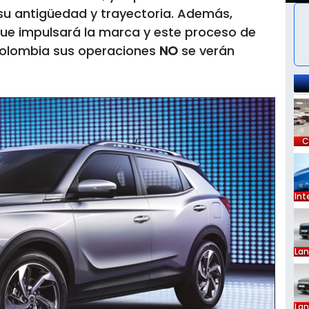
 su antigüedad y trayectoria. Además,
que impulsará la marca y este proceso de
olombia sus operaciones
NO
se verán
C
Int
La
La