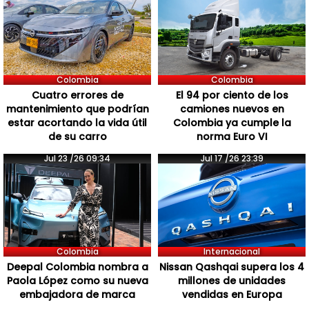
Colombia
Colombia
Cuatro errores de
El 94 por ciento de los
mantenimiento que podrían
camiones nuevos en
estar acortando la vida útil
Colombia ya cumple la
de su carro
norma Euro VI
Jul 23 /26 09:34
Jul 17 /26 23:39
Colombia
Internacional
Deepal Colombia nombra a
Nissan Qashqai supera los 4
Paola López como su nueva
millones de unidades
embajadora de marca
vendidas en Europa