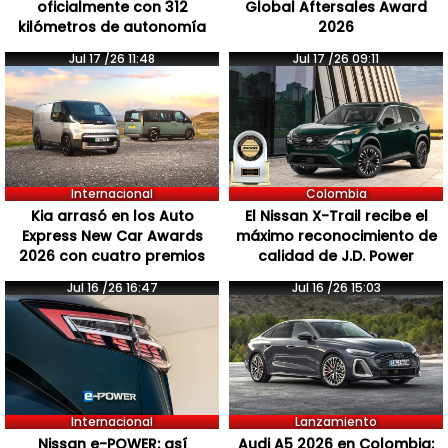
oficialmente con 312
Global Aftersales Award
kilómetros de autonomía
2026
Jul 17 /26 11:48
Jul 17 /26 09:11
Internacional
Colombia
Kia arrasó en los Auto
El Nissan X-Trail recibe el
Express New Car Awards
máximo reconocimiento de
2026 con cuatro premios
calidad de J.D. Power
Jul 16 /26 16:47
Jul 16 /26 15:03
Internacional
Lanzamiento
Nissan e-POWER: así
Audi A5 2026 en Colombia: