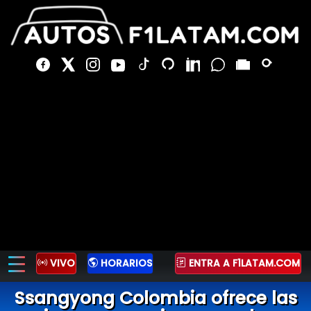
VIVO
HORARIOS
ENTRA A F1LATAM.COM
Ssangyong Colombia ofrece las