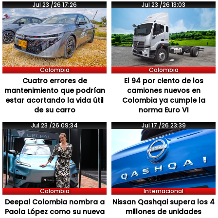
Jul 23 /26 17:26
Jul 23 /26 13:03
Colombia
Colombia
Cuatro errores de
El 94 por ciento de los
mantenimiento que podrían
camiones nuevos en
estar acortando la vida útil
Colombia ya cumple la
de su carro
norma Euro VI
Jul 23 /26 09:34
Jul 17 /26 23:39
Colombia
Internacional
Deepal Colombia nombra a
Nissan Qashqai supera los 4
Paola López como su nueva
millones de unidades