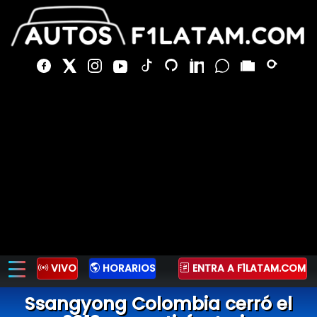
VIVO
HORARIOS
ENTRA A F1LATAM.COM
Ssangyong Colombia cerró el