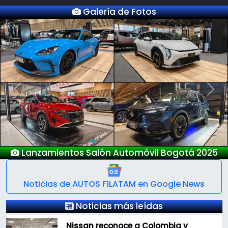
Galería de Fotos
Previous
Next
Lanzamientos Salón Automóvil Bogotá 2025
Noticias de AUTOS F1LATAM en Google News
Noticias más leídas
Nissan reconoce a Colombia y