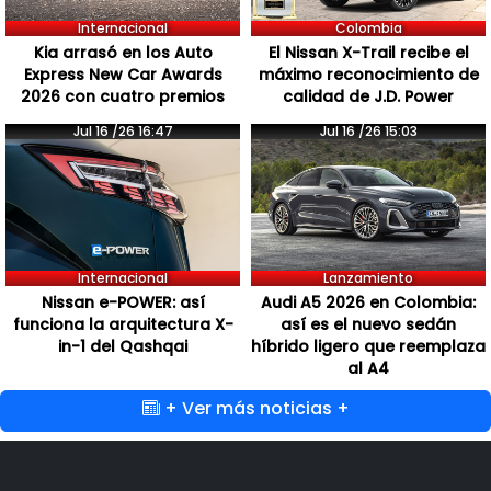
Internacional
Colombia
Kia arrasó en los Auto
El Nissan X-Trail recibe el
Express New Car Awards
máximo reconocimiento de
2026 con cuatro premios
calidad de J.D. Power
Jul 16 /26 16:47
Jul 16 /26 15:03
Internacional
Lanzamiento
Nissan e-POWER: así
Audi A5 2026 en Colombia:
funciona la arquitectura X-
así es el nuevo sedán
in-1 del Qashqai
híbrido ligero que reemplaza
al A4
+ Ver más noticias +