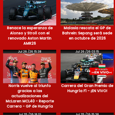
Renace la esperanza de
Malasia rescata el GP de
Alonso y Stroll con el
Bahrein: Sepang será sede
renovado Aston Martin
en octubre de 2026
AMR26
Jul 26 /26 15:38
Jul 26 /26 03:15
Norris vuelve al triunfo
Carrera del Gran Premio de
gracias a las
Hungría F1 - ¡EN VIVO!
actualizaciones del
McLaren MCL40 - Reporte
Carrera - GP de Hungría
Jul 25 /26 18:01
Jul 25 /26 15:38