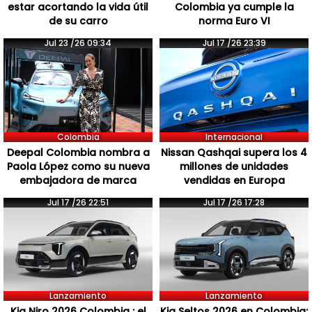
estar acortando la vida útil
Colombia ya cumple la
de su carro
norma Euro VI
Jul 23 /26 09:34
Jul 17 /26 23:39
Colombia
Internacional
Deepal Colombia nombra a
Nissan Qashqai supera los 4
Paola López como su nueva
millones de unidades
embajadora de marca
vendidas en Europa
Jul 17 /26 22:51
Jul 17 /26 17:28
Lanzamiento
Lanzamiento
Kia Niro 2026 Colombia : el
Kia Seltos 2026 en Colombia: