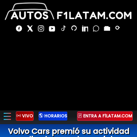
VIVO
HORARIOS
ENTRA A F1LATAM.COM
Volvo Cars premió su actividad