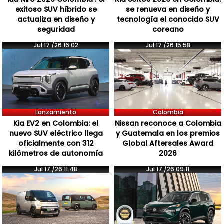
exitoso SUV híbrido se
se renueva en diseño y
actualiza en diseño y
tecnología el conocido SUV
seguridad
coreano
Jul 17 /26 16:02
Jul 17 /26 15:58
Lanzamiento
Colombia
Kia EV2 en Colombia: el
Nissan reconoce a Colombia
nuevo SUV eléctrico llega
y Guatemala en los premios
oficialmente con 312
Global Aftersales Award
kilómetros de autonomía
2026
Jul 17 /26 11:48
Jul 17 /26 09:11