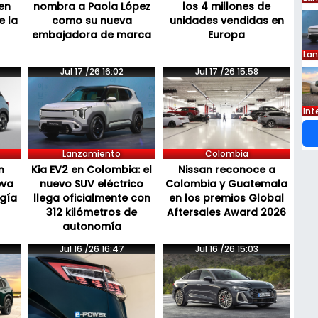
en
nombra a Paola López
los 4 millones de
e la
como su nueva
unidades vendidas en
embajadora de marca
Europa
La
Jul 17 /26 16:02
Jul 17 /26 15:58
Int
Lanzamiento
Colombia
n
Kia EV2 en Colombia: el
Nissan reconoce a
eva
nuevo SUV eléctrico
Colombia y Guatemala
ogía
llega oficialmente con
en los premios Global
312 kilómetros de
Aftersales Award 2026
autonomía
Jul 16 /26 16:47
Jul 16 /26 15:03