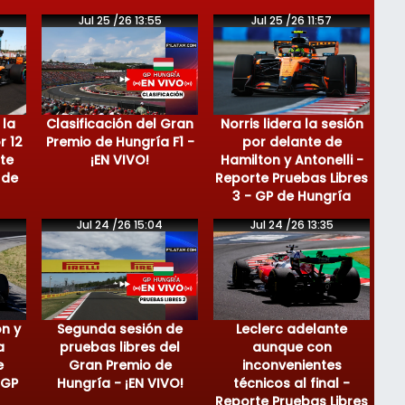
Jul 25 /26 13:55
Jul 25 /26 11:57
 la
Clasificación del Gran
Norris lidera la sesión
r 12
Premio de Hungría F1 -
por delante de
te
¡EN VIVO!
Hamilton y Antonelli -
 de
Reporte Pruebas Libres
3 - GP de Hungría
Jul 24 /26 15:04
Jul 24 /26 13:35
on y
Segunda sesión de
Leclerc adelante
a
pruebas libres del
aunque con
e
Gran Premio de
inconvenientes
 GP
Hungría - ¡EN VIVO!
técnicos al final -
Reporte Pruebas Libres