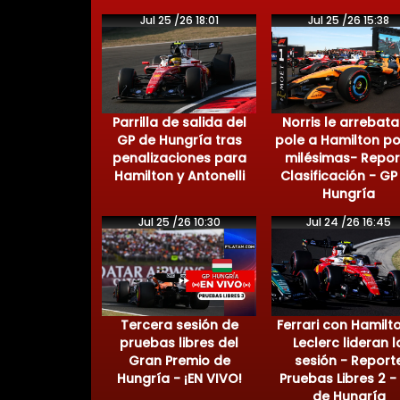
Jul 25 /26 18:01
Jul 25 /26 15:38
Parrilla de salida del
Norris le arrebata
GP de Hungría tras
pole a Hamilton po
penalizaciones para
milésimas- Repor
Hamilton y Antonelli
Clasificación - GP
Hungría
Jul 25 /26 10:30
Jul 24 /26 16:45
Tercera sesión de
Ferrari con Hamilt
pruebas libres del
Leclerc lideran l
Gran Premio de
sesión - Report
Hungría - ¡EN VIVO!
Pruebas Libres 2 -
de Hungría