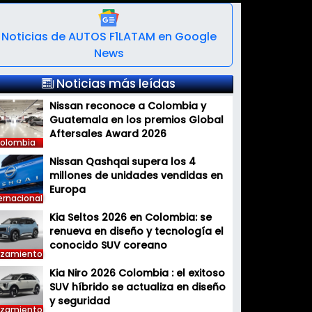
Noticias de AUTOS F1LATAM en Google
News
Noticias más leídas
Nissan reconoce a Colombia y
Guatemala en los premios Global
Aftersales Award 2026
olombia
Nissan Qashqai supera los 4
millones de unidades vendidas en
Europa
ernacional
Kia Seltos 2026 en Colombia: se
renueva en diseño y tecnología el
conocido SUV coreano
nzamiento
Kia Niro 2026 Colombia : el exitoso
SUV híbrido se actualiza en diseño
y seguridad
nzamiento