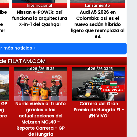
Internacional
Lanzamiento
cibe
Nissan e-POWER: así
Audi A5 2026 en
funciona la arquitectura
Colombia: así es el
de
X-in-1 del Qashqai
nuevo sedán híbrido
wer
ligero que reemplaza al
A4
r más noticias +
 de F1LATAM.COM
Jul 26 /26 15:38
Jul 26 /26 03:15
 GP
Norris vuelve al triunfo
Carrera del Gran
ng
gracias a las
Premio de Hungría F1 -
bre
actualizaciones del
¡EN VIVO!
McLaren MCL40 -
Reporte Carrera - GP
de Hungría