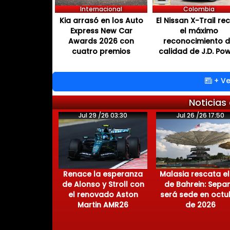
Internacional
Colombia
Kia arrasó en los Auto
El Nissan X-Trail re
Express New Car
el máximo
Awards 2026 con
reconocimiento 
cuatro premios
calidad de J.D. Po
+ Ve
Noticias
Jul 29 /26 03:30
Jul 26 /26 17:50
Renace la esperanza
Malasia rescata el
de Alonso y Stroll con
de Bahrein: Sepa
el renovado Aston
será sede en octu
Martin AMR26
de 2026