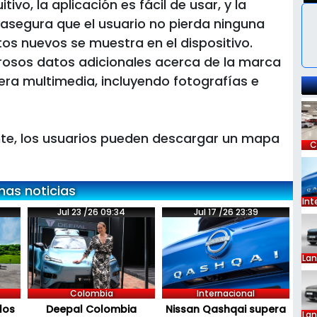
ivo, la aplicación es fácil de usar, y la
n asegura que el usuario no pierda ninguna
tos nuevos se muestra en el dispositivo.
rosos datos adicionales acerca de la marca
era multimedia, incluyendo fotografías e
nte, los usuarios pueden descargar un mapa
C
mas noticias
Int
Jul 23 /26 09:34
Jul 17 /26 23:39
La
Colombia
Internacional
los
Deepal Colombia
Nissan Qashqai supera
La