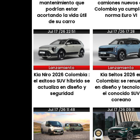
mantenimiento que
camiones nuevos 
podrían estar
Colombia ya cumpl
acortando la vida útil
norma Euro VI
de su carro
Jul 17 /26 22:51
Jul 17 /26 17:28
Lanzamiento
Lanzamiento
Kia Niro 2026 Colombia :
Kia Seltos 2026 e
el exitoso SUV híbrido se
Colombia: se renu
actualiza en diseño y
en diseño y tecnol
seguridad
el conocido SUV
coreano
Jul 17 /26 11:48
Jul 17 /26 09:11