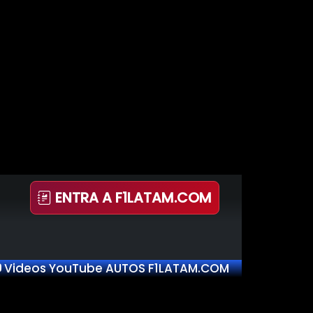
ENTRA A F1LATAM.COM
Videos YouTube AUTOS F1LATAM.COM