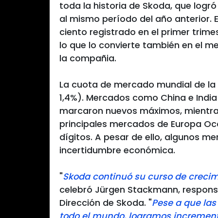
toda la historia de Skoda, que logró
al mismo período del año anterior. E
ciento registrado en el primer trim
lo que lo convierte también en el me
la compañia.
La cuota de mercado mundial de la m
1,4%). Mercados como China e India
marcaron nuevos máximos, mientras 
principales mercados de Europa Occ
dígitos. A pesar de ello, algunos 
incertidumbre económica.
"
Skoda continuó su curso de crecim
celebró Jürgen Stackmann, respons
Dirección de Skoda. "
Pese a que las
todo el mundo, logramos incrementa