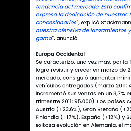
tendencia del mercado. Esto confir
expresa la dedicación de nuestros 
concesionarios
", explicó Stackmann.
nuestra ofensiva de lanzamientos 
gama
", anunció.
Europa Occidental
Se caracterizó, una vez más, por l
logró resistir y crecer en marzo de 2
mercado, consiguió aumentar mínim
vehículos entregados (marzo 2011: 4
incrementó sus ventas en un 3,7% en
trimestre 2011: 95.000). Los países
Austria (+23,6%), Gran Bretaña (+22
Finlandia (+17%), España (+12%) y S
exitosa evolución en Alemania, el 