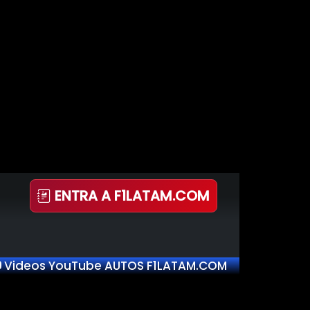
ENTRA A F1LATAM.COM
Videos YouTube AUTOS F1LATAM.COM