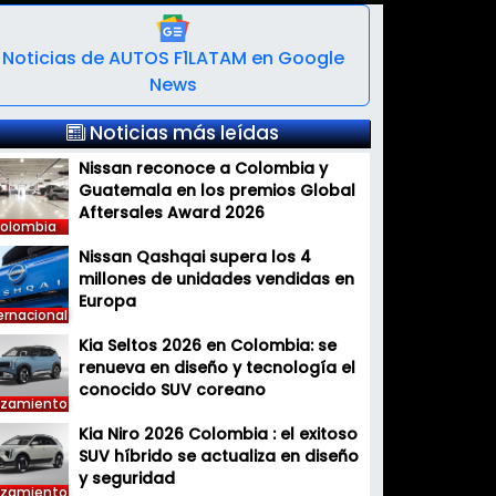
Noticias de AUTOS F1LATAM en Google
News
Noticias más leídas
Nissan reconoce a Colombia y
Guatemala en los premios Global
Aftersales Award 2026
olombia
Nissan Qashqai supera los 4
millones de unidades vendidas en
Europa
ernacional
Kia Seltos 2026 en Colombia: se
renueva en diseño y tecnología el
conocido SUV coreano
nzamiento
Kia Niro 2026 Colombia : el exitoso
SUV híbrido se actualiza en diseño
y seguridad
nzamiento