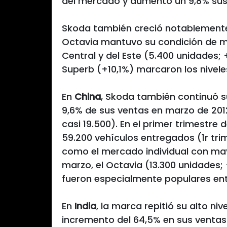
del mercado y aumentó un 9,8% sus 
Skoda también creció notablemente 
Octavia mantuvo su condición de 
Central y del Este (5.400 unidades; 
Superb (+10,1%) marcaron los nivele
En
China
, Skoda también continuó s
9,6% de sus ventas en marzo de 2012
casi 19.500). En el primer trimestre 
59.200 vehículos entregados (1r trim
como el mercado individual con ma
marzo, el Octavia (13.300 unidades; 
fueron especialmente populares entr
En
India
, la marca repitió su alto ni
incremento del 64,5% en sus ventas 