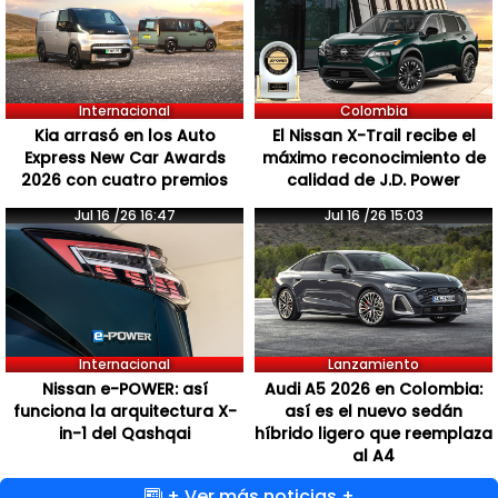
Internacional
Colombia
Kia arrasó en los Auto
El Nissan X-Trail recibe el
Express New Car Awards
máximo reconocimiento de
2026 con cuatro premios
calidad de J.D. Power
Jul 16 /26 16:47
Jul 16 /26 15:03
Internacional
Lanzamiento
Nissan e-POWER: así
Audi A5 2026 en Colombia:
funciona la arquitectura X-
así es el nuevo sedán
in-1 del Qashqai
híbrido ligero que reemplaza
al A4
+ Ver más noticias +