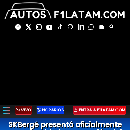
VIVO
HORARIOS
ENTRA A F1LATAM.COM
SKBergé presentó oficialmente