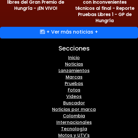
libres del Gran Premio de
con inconvenientes
Hungría - ¡EN VIVO!
técnicos al final - Reporte
Pruebas Libres 1 - GP de
Hungría
+ Ver más noticias +
Secciones
Inicio
Noticias
Lanzamientos
Marcas
Pruebas
Fotos
Videos
Buscador
Noticias por marca
Colombia
Internacionales
Tecnología
Motos y UTV's