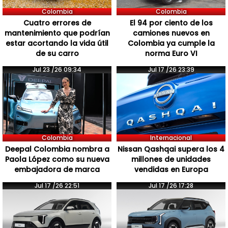
Colombia
Colombia
Cuatro errores de
El 94 por ciento de los
mantenimiento que podrían
camiones nuevos en
estar acortando la vida útil
Colombia ya cumple la
de su carro
norma Euro VI
Jul 23 /26 09:34
Jul 17 /26 23:39
Colombia
Internacional
Deepal Colombia nombra a
Nissan Qashqai supera los 4
Paola López como su nueva
millones de unidades
embajadora de marca
vendidas en Europa
Jul 17 /26 22:51
Jul 17 /26 17:28