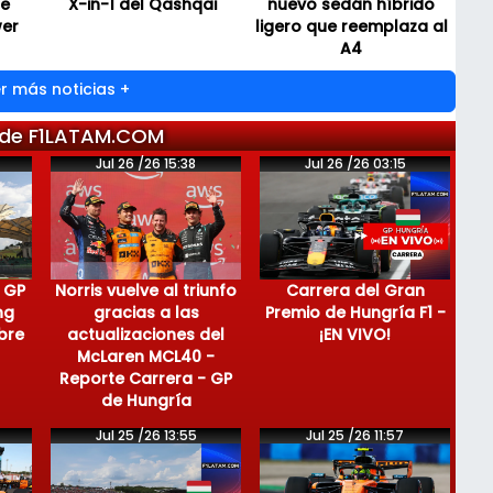
de
X-in-1 del Qashqai
nuevo sedán híbrido
wer
ligero que reemplaza al
A4
r más noticias +
 de F1LATAM.COM
Jul 26 /26 15:38
Jul 26 /26 03:15
 GP
Norris vuelve al triunfo
Carrera del Gran
ng
gracias a las
Premio de Hungría F1 -
bre
actualizaciones del
¡EN VIVO!
McLaren MCL40 -
Reporte Carrera - GP
de Hungría
Jul 25 /26 13:55
Jul 25 /26 11:57