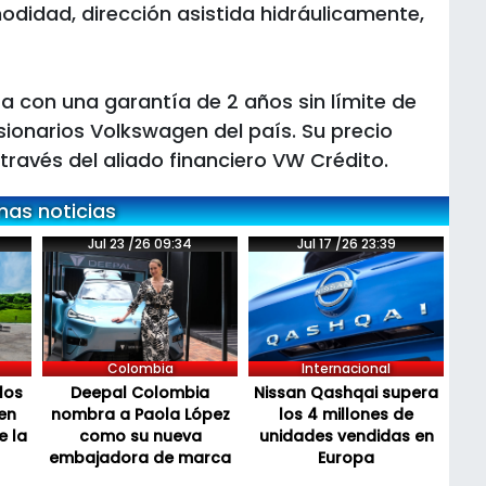
didad, dirección asistida hidráulicamente,
a con una garantía de 2 años sin límite de
sionarios Volkswagen del país. Su precio
través del aliado financiero VW Crédito.
mas noticias
Jul 23 /26 09:34
Jul 17 /26 23:39
Colombia
Internacional
los
Deepal Colombia
Nissan Qashqai supera
en
nombra a Paola López
los 4 millones de
e la
como su nueva
unidades vendidas en
embajadora de marca
Europa