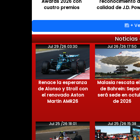
Awards 2026 con
reconocimiento 
cuatro premios
calidad de J.D. Po
+ Ve
Noticias
Jul 29 /26 03:30
Jul 26 /26 17:50
Renace la esperanza
Malasia rescata el
de Alonso y Stroll con
de Bahrein: Sepa
el renovado Aston
será sede en octu
Martin AMR26
de 2026
Jul 25 /26 18:01
Jul 25 /26 15:38