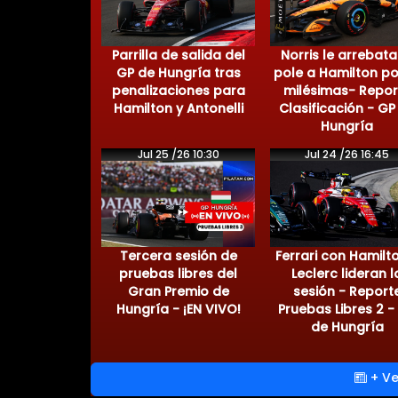
Parrilla de salida del
Norris le arrebata
GP de Hungría tras
pole a Hamilton po
penalizaciones para
milésimas- Repor
Hamilton y Antonelli
Clasificación - GP
Hungría
Jul 25 /26 10:30
Jul 24 /26 16:45
Tercera sesión de
Ferrari con Hamilt
pruebas libres del
Leclerc lideran l
Gran Premio de
sesión - Report
Hungría - ¡EN VIVO!
Pruebas Libres 2 -
de Hungría
+ Ve