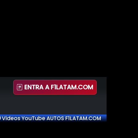
ENTRA A F1LATAM.COM
Videos YouTube AUTOS F1LATAM.COM