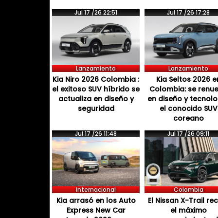
Jul 17 /26 22:51
Jul 17 /26 17:28
Lanzamiento
Lanzamiento
Kia Niro 2026 Colombia :
Kia Seltos 2026 e
el exitoso SUV híbrido se
Colombia: se renu
actualiza en diseño y
en diseño y tecnol
seguridad
el conocido SUV
coreano
Jul 17 /26 11:48
Jul 17 /26 09:11
Internacional
Colombia
Kia arrasó en los Auto
El Nissan X-Trail re
Express New Car
el máximo