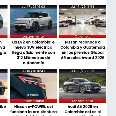
Jul 17 /26 16:02
Jul 17 /26 15:58
Lanzamiento
Colombia
n
Kia EV2 en Colombia: el
Nissan reconoce a
eva
nuevo SUV eléctrico
Colombia y Guatemala
ogía
llega oficialmente con
en los premios Global
312 kilómetros de
Aftersales Award 2026
autonomía
Jul 16 /26 16:47
Jul 16 /26 15:03
Internacional
Lanzamiento
cibe
Nissan e-POWER: así
Audi A5 2026 en
funciona la arquitectura
Colombia: así es el