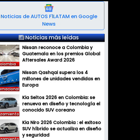
Noticias de AUTOS F1LATAM en Google
News
Noticias más leídas
Nissan reconoce a Colombia y
Guatemala en los premios Global
Aftersales Award 2026
olombia
Nissan Qashqai supera los 4
millones de unidades vendidas en
Europa
ernacional
Kia Seltos 2026 en Colombia: se
renueva en diseño y tecnología el
conocido SUV coreano
nzamiento
Kia Niro 2026 Colombia : el exitoso
SUV híbrido se actualiza en diseño
y seguridad
nzamiento