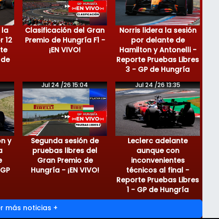
 la
Clasificación del Gran
Norris lidera la sesión
r 12
Premio de Hungría F1 -
por delante de
te
¡EN VIVO!
Hamilton y Antonelli -
 de
Reporte Pruebas Libres
3 - GP de Hungría
Jul 24 /26 15:04
Jul 24 /26 13:35
on y
Segunda sesión de
Leclerc adelante
a
pruebas libres del
aunque con
e
Gran Premio de
inconvenientes
 GP
Hungría - ¡EN VIVO!
técnicos al final -
Reporte Pruebas Libres
1 - GP de Hungría
r más noticias +