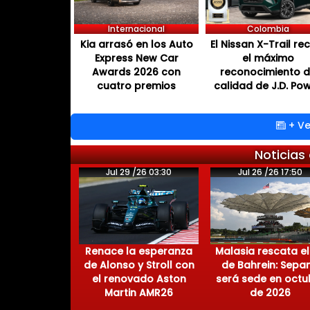
Internacional
Colombia
Kia arrasó en los Auto
El Nissan X-Trail re
Express New Car
el máximo
Awards 2026 con
reconocimiento 
cuatro premios
calidad de J.D. Po
+ Ve
Noticias
Jul 29 /26 03:30
Jul 26 /26 17:50
Renace la esperanza
Malasia rescata el
de Alonso y Stroll con
de Bahrein: Sepa
el renovado Aston
será sede en octu
Martin AMR26
de 2026