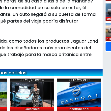
os horas de su casa a las 8 de la mañana?
 la comodidad de su sala de estar, él
vante, un auto llegará a su puerta de forma
La
é partes del viaje podría disfrutar
Int
pida, como todos los productos Jaguar Land
 de los diseñadores más prominentes del
ue trabajó para la marca británica entre
mas noticias
Jul 23 /26 09:34
Jul 17 /26 23:39
Colombia
Internacional