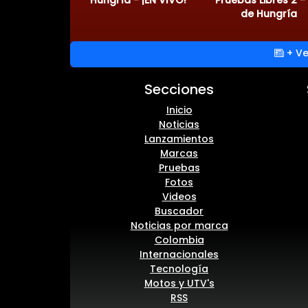
de Hungría
+ Ve
Secciones
Inicio
Noticias
Lanzamientos
Marcas
Pruebas
Fotos
Videos
Buscador
Noticias por marca
Colombia
Internacionales
Tecnología
Motos y UTV's
RSS