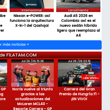
Internacional
Lanzamiento
cibe
Nissan e-POWER: así
Audi A5 2026 en
funciona la arquitectura
Colombia: así es el
de
X-in-1 del Qashqai
nuevo sedán híbrido
wer
ligero que reemplaza al
A4
r más noticias +
 de F1LATAM.COM
Jul 26 /26 15:38
Jul 26 /26 03:15
 GP
Norris vuelve al triunfo
Carrera del Gran
ng
gracias a las
Premio de Hungría F1 -
bre
actualizaciones del
¡EN VIVO!
McLaren MCL40 -
Reporte Carrera - GP