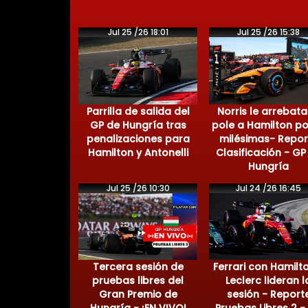
Jul 25 /26 18:01
Jul 25 /26 15:38
Parrilla de salida del
Norris le arrebata
GP de Hungría tras
pole a Hamilton po
penalizaciones para
milésimas- Repor
Hamilton y Antonelli
Clasificación - GP
Hungría
Jul 25 /26 10:30
Jul 24 /26 16:45
Tercera sesión de
Ferrari con Hamilt
pruebas libres del
Leclerc lideran l
Gran Premio de
sesión - Report
Hungría - ¡EN VIVO!
Pruebas Libres 2 -