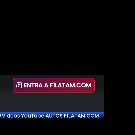
ENTRA A F1LATAM.COM
Videos YouTube AUTOS F1LATAM.COM