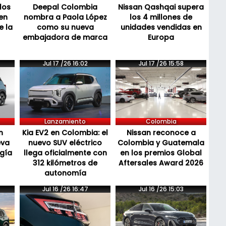
los
Deepal Colombia
Nissan Qashqai supera
en
nombra a Paola López
los 4 millones de
e la
como su nueva
unidades vendidas en
embajadora de marca
Europa
Jul 17 /26 16:02
Jul 17 /26 15:58
Lanzamiento
Colombia
n
Kia EV2 en Colombia: el
Nissan reconoce a
eva
nuevo SUV eléctrico
Colombia y Guatemala
ogía
llega oficialmente con
en los premios Global
312 kilómetros de
Aftersales Award 2026
autonomía
Jul 16 /26 16:47
Jul 16 /26 15:03