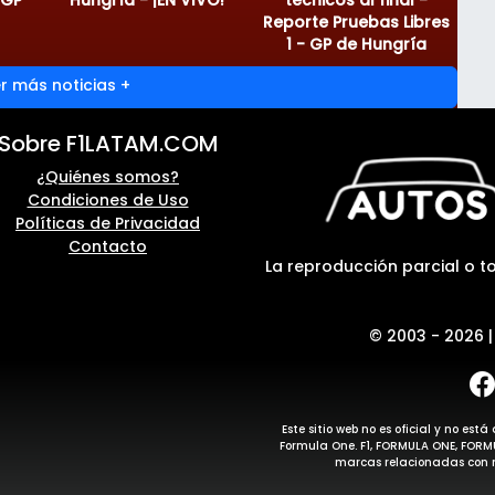
Reporte Pruebas Libres
1 - GP de Hungría
r más noticias +
Sobre F1LATAM.COM
¿Quiénes somos?
Condiciones de Uso
Políticas de Privacidad
Contacto
La reproducción parcial o to
© 2003 - 2026 
Este sitio web no es oficial y no e
Formula One. F1, FORMULA ONE, FOR
marcas relacionadas con m