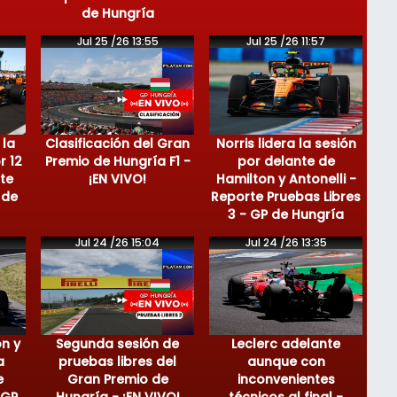
de Hungría
Jul 25 /26 13:55
Jul 25 /26 11:57
 la
Clasificación del Gran
Norris lidera la sesión
r 12
Premio de Hungría F1 -
por delante de
te
¡EN VIVO!
Hamilton y Antonelli -
 de
Reporte Pruebas Libres
3 - GP de Hungría
Jul 24 /26 15:04
Jul 24 /26 13:35
on y
Segunda sesión de
Leclerc adelante
a
pruebas libres del
aunque con
e
Gran Premio de
inconvenientes
 GP
Hungría - ¡EN VIVO!
técnicos al final -