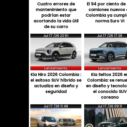
Cuatro errores de
El 94 por ciento de 
mantenimiento que
camiones nuevos 
podrían estar
Colombia ya cumpl
acortando la vida útil
norma Euro VI
de su carro
Jul 17 /26 22:51
Jul 17 /26 17:28
Lanzamiento
Lanzamiento
Kia Niro 2026 Colombia :
Kia Seltos 2026 e
el exitoso SUV híbrido se
Colombia: se renu
actualiza en diseño y
en diseño y tecnol
seguridad
el conocido SUV
coreano
Jul 17 /26 11:48
Jul 17 /26 09:11