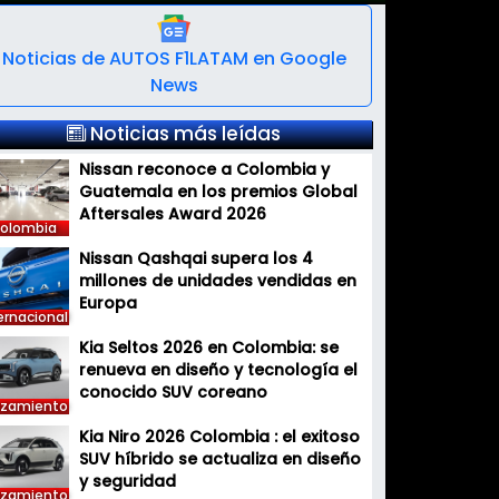
Noticias de AUTOS F1LATAM en Google
News
Noticias más leídas
Nissan reconoce a Colombia y
Guatemala en los premios Global
Aftersales Award 2026
olombia
Nissan Qashqai supera los 4
millones de unidades vendidas en
Europa
ernacional
Kia Seltos 2026 en Colombia: se
renueva en diseño y tecnología el
conocido SUV coreano
nzamiento
Kia Niro 2026 Colombia : el exitoso
SUV híbrido se actualiza en diseño
y seguridad
nzamiento