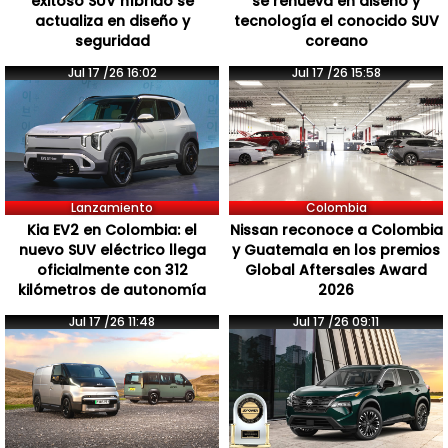
exitoso SUV híbrido se
se renueva en diseño y
actualiza en diseño y
tecnología el conocido SUV
seguridad
coreano
Jul 17 /26 16:02
Jul 17 /26 15:58
Lanzamiento
Colombia
Kia EV2 en Colombia: el
Nissan reconoce a Colombia
nuevo SUV eléctrico llega
y Guatemala en los premios
oficialmente con 312
Global Aftersales Award
kilómetros de autonomía
2026
Jul 17 /26 11:48
Jul 17 /26 09:11