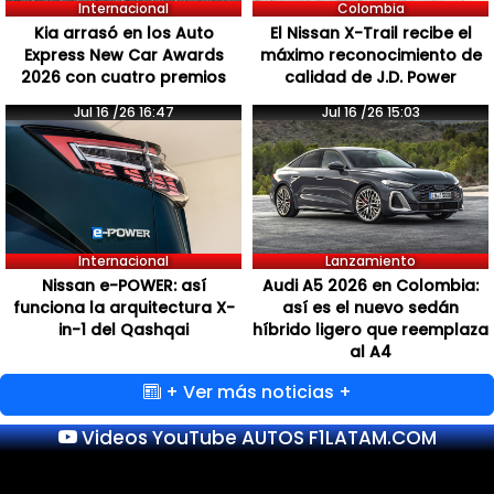
Internacional
Colombia
Kia arrasó en los Auto
El Nissan X-Trail recibe el
Express New Car Awards
máximo reconocimiento de
2026 con cuatro premios
calidad de J.D. Power
Jul 16 /26 16:47
Jul 16 /26 15:03
Internacional
Lanzamiento
Nissan e-POWER: así
Audi A5 2026 en Colombia:
funciona la arquitectura X-
así es el nuevo sedán
in-1 del Qashqai
híbrido ligero que reemplaza
al A4
+ Ver más noticias +
Videos YouTube AUTOS F1LATAM.COM