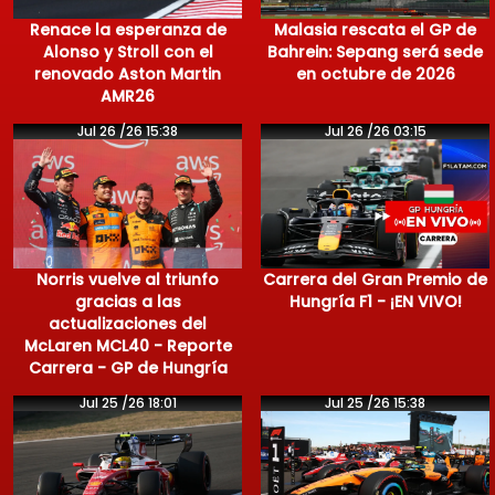
Renace la esperanza de
Malasia rescata el GP de
Alonso y Stroll con el
Bahrein: Sepang será sede
renovado Aston Martin
en octubre de 2026
AMR26
Jul 26 /26 15:38
Jul 26 /26 03:15
Norris vuelve al triunfo
Carrera del Gran Premio de
gracias a las
Hungría F1 - ¡EN VIVO!
actualizaciones del
McLaren MCL40 - Reporte
Carrera - GP de Hungría
Jul 25 /26 18:01
Jul 25 /26 15:38