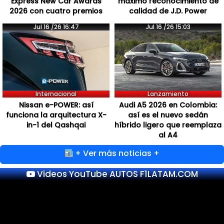
Express New Car Awards
máximo reconocimiento de
2026 con cuatro premios
calidad de J.D. Power
Jul 16 /26 16:47
Jul 16 /26 15:03
Internacional
Lanzamiento
Nissan e-POWER: así
Audi A5 2026 en Colombia:
funciona la arquitectura X-
así es el nuevo sedán
in-1 del Qashqai
híbrido ligero que reemplaza
al A4
+ Ver más noticias +
Videos YouTube AUTOS F1LATAM.COM