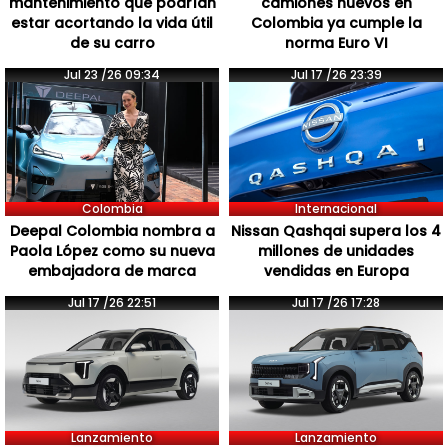
mantenimiento que podrían
camiones nuevos en
estar acortando la vida útil
Colombia ya cumple la
de su carro
norma Euro VI
Jul 23 /26 09:34
Jul 17 /26 23:39
Colombia
Internacional
Deepal Colombia nombra a
Nissan Qashqai supera los 4
Paola López como su nueva
millones de unidades
embajadora de marca
vendidas en Europa
Jul 17 /26 22:51
Jul 17 /26 17:28
Lanzamiento
Lanzamiento