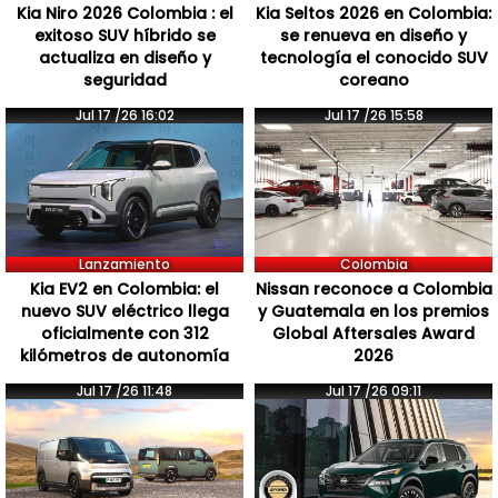
Kia Niro 2026 Colombia : el
Kia Seltos 2026 en Colombia:
exitoso SUV híbrido se
se renueva en diseño y
actualiza en diseño y
tecnología el conocido SUV
seguridad
coreano
Jul 17 /26 16:02
Jul 17 /26 15:58
Lanzamiento
Colombia
Kia EV2 en Colombia: el
Nissan reconoce a Colombia
nuevo SUV eléctrico llega
y Guatemala en los premios
oficialmente con 312
Global Aftersales Award
kilómetros de autonomía
2026
Jul 17 /26 11:48
Jul 17 /26 09:11