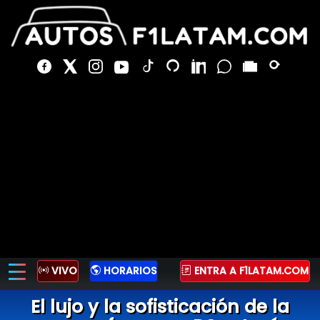
VIVO
HORARIOS
ENTRA A F1LATAM.COM
El lujo y la sofisticación de la