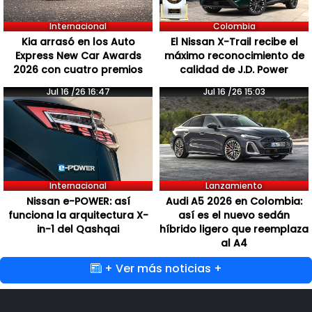
Internacional
Colombia
Kia arrasó en los Auto
El Nissan X-Trail recibe el
Express New Car Awards
máximo reconocimiento de
2026 con cuatro premios
calidad de J.D. Power
Jul 16 /26 16:47
Jul 16 /26 15:03
Internacional
Lanzamiento
Nissan e-POWER: así
Audi A5 2026 en Colombia:
funciona la arquitectura X-
así es el nuevo sedán
in-1 del Qashqai
híbrido ligero que reemplaza
al A4
+ Ver más noticias +