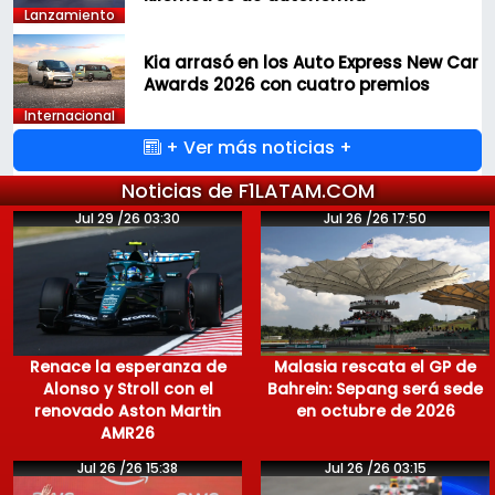
Lanzamiento
Kia arrasó en los Auto Express New Car
Awards 2026 con cuatro premios
Internacional
+ Ver más noticias +
Noticias de F1LATAM.COM
Jul 29 /26 03:30
Jul 26 /26 17:50
Renace la esperanza de
Malasia rescata el GP de
Alonso y Stroll con el
Bahrein: Sepang será sede
renovado Aston Martin
en octubre de 2026
AMR26
Jul 26 /26 15:38
Jul 26 /26 03:15