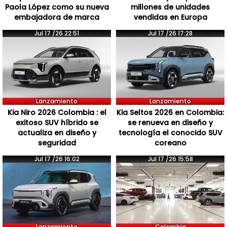
Paola López como su nueva
millones de unidades
embajadora de marca
vendidas en Europa
Jul 17 /26 22:51
Jul 17 /26 17:28
Lanzamiento
Lanzamiento
Kia Niro 2026 Colombia : el
Kia Seltos 2026 en Colombia:
exitoso SUV híbrido se
se renueva en diseño y
actualiza en diseño y
tecnología el conocido SUV
seguridad
coreano
Jul 17 /26 16:02
Jul 17 /26 15:58
Lanzamiento
Colombia