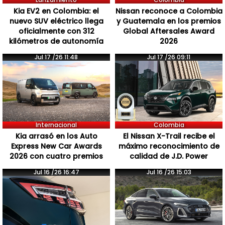
Kia EV2 en Colombia: el
Nissan reconoce a Colombia
nuevo SUV eléctrico llega
y Guatemala en los premios
oficialmente con 312
Global Aftersales Award
kilómetros de autonomía
2026
Jul 17 /26 11:48
Jul 17 /26 09:11
Internacional
Colombia
Kia arrasó en los Auto
El Nissan X-Trail recibe el
Express New Car Awards
máximo reconocimiento de
2026 con cuatro premios
calidad de J.D. Power
Jul 16 /26 16:47
Jul 16 /26 15:03