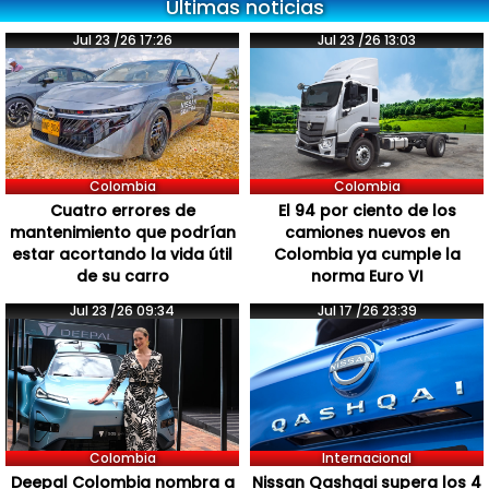
Últimas noticias
Jul 23 /26 17:26
Jul 23 /26 13:03
Colombia
Colombia
Cuatro errores de
El 94 por ciento de los
mantenimiento que podrían
camiones nuevos en
estar acortando la vida útil
Colombia ya cumple la
de su carro
norma Euro VI
Jul 23 /26 09:34
Jul 17 /26 23:39
Colombia
Internacional
Deepal Colombia nombra a
Nissan Qashqai supera los 4