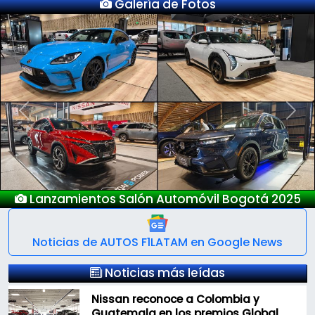
Galería de Fotos
Previous
Next
Nuevo Deepal S05
Noticias de AUTOS F1LATAM en Google News
Noticias más leídas
Nissan reconoce a Colombia y
Guatemala en los premios Global