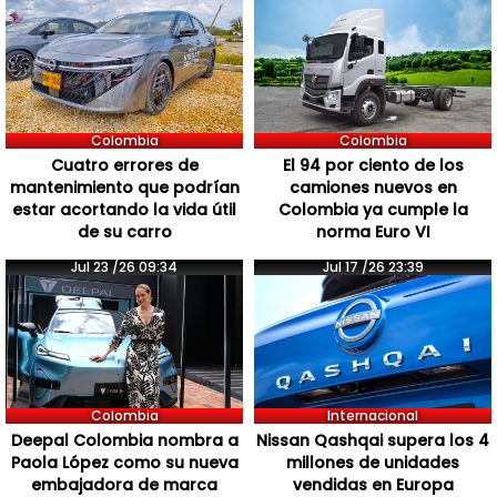
Colombia
Colombia
Cuatro errores de
El 94 por ciento de los
mantenimiento que podrían
camiones nuevos en
estar acortando la vida útil
Colombia ya cumple la
de su carro
norma Euro VI
Jul 23 /26 09:34
Jul 17 /26 23:39
Colombia
Internacional
Deepal Colombia nombra a
Nissan Qashqai supera los 4
Paola López como su nueva
millones de unidades
embajadora de marca
vendidas en Europa