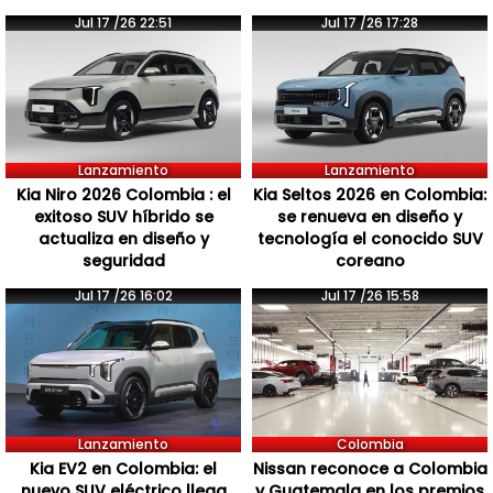
Jul 17 /26 22:51
Jul 17 /26 17:28
Lanzamiento
Lanzamiento
Kia Niro 2026 Colombia : el
Kia Seltos 2026 en Colombia:
exitoso SUV híbrido se
se renueva en diseño y
actualiza en diseño y
tecnología el conocido SUV
seguridad
coreano
Jul 17 /26 16:02
Jul 17 /26 15:58
Lanzamiento
Colombia
Kia EV2 en Colombia: el
Nissan reconoce a Colombia
nuevo SUV eléctrico llega
y Guatemala en los premios