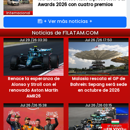
Awards 2026 con cuatro premios
Internacional
+ Ver más noticias +
Noticias de F1LATAM.COM
Jul 29 /26 03:30
Jul 26 /26 17:50
Renace la esperanza de
Malasia rescata el GP de
Alonso y Stroll con el
Bahrein: Sepang será sede
renovado Aston Martin
en octubre de 2026
AMR26
Jul 26 /26 15:38
Jul 26 /26 03:15