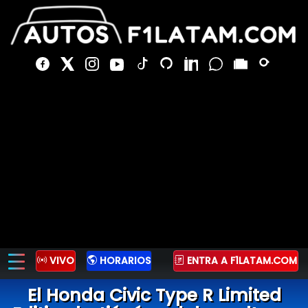
VIVO
HORARIOS
ENTRA A F1LATAM.COM
El Honda Civic Type R Limited