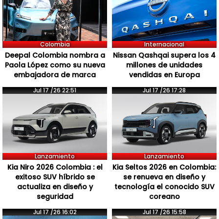
Colombia
Internacional
Deepal Colombia nombra a
Nissan Qashqai supera los 4
Paola López como su nueva
millones de unidades
embajadora de marca
vendidas en Europa
Jul 17 /26 22:51
Jul 17 /26 17:28
Lanzamiento
Lanzamiento
Kia Niro 2026 Colombia : el
Kia Seltos 2026 en Colombia:
exitoso SUV híbrido se
se renueva en diseño y
actualiza en diseño y
tecnología el conocido SUV
seguridad
coreano
Jul 17 /26 16:02
Jul 17 /26 15:58