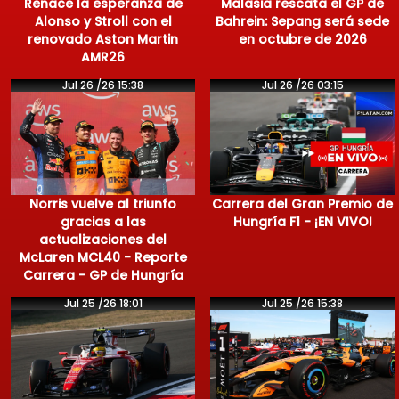
Renace la esperanza de
Malasia rescata el GP de
Alonso y Stroll con el
Bahrein: Sepang será sede
renovado Aston Martin
en octubre de 2026
AMR26
Jul 26 /26 15:38
Jul 26 /26 03:15
Norris vuelve al triunfo
Carrera del Gran Premio de
gracias a las
Hungría F1 - ¡EN VIVO!
actualizaciones del
McLaren MCL40 - Reporte
Carrera - GP de Hungría
Jul 25 /26 18:01
Jul 25 /26 15:38