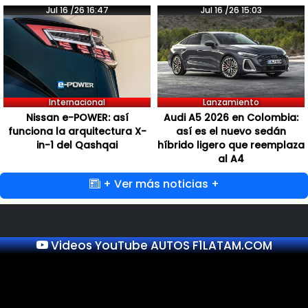
Jul 16 /26 16:47
Jul 16 /26 15:03
Internacional
Lanzamiento
Nissan e-POWER: así
Audi A5 2026 en Colombia:
funciona la arquitectura X-
así es el nuevo sedán
in-1 del Qashqai
híbrido ligero que reemplaza
al A4
+ Ver más noticias +
Videos YouTube AUTOS F1LATAM.COM