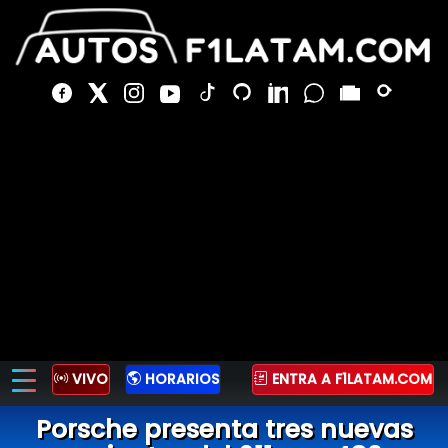
VIVO
HORARIOS
ENTRA A F1LATAM.COM
Porsche presenta tres nuevas