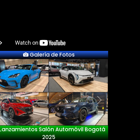
Galería de Fotos
Previous
Next
 Salón Automóvil Bogotá
Nuevo Deep
2025