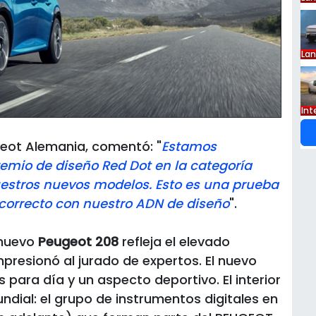
La
Int
geot Alemania, comentó: "
Estamos
premio de diseño Red Dot en la categoría
uestros nuevos modelos. Esto es una prueba
orrecto con nuestro ADN de diseño
".
 nuevo
Peugeot 208
refleja el elevado
presionó al jurado de expertos. El nuevo
para día y un aspecto deportivo. El interior
ndial: el grupo de instrumentos digitales en