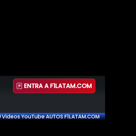
ENTRA A F1LATAM.COM
Videos YouTube AUTOS F1LATAM.COM