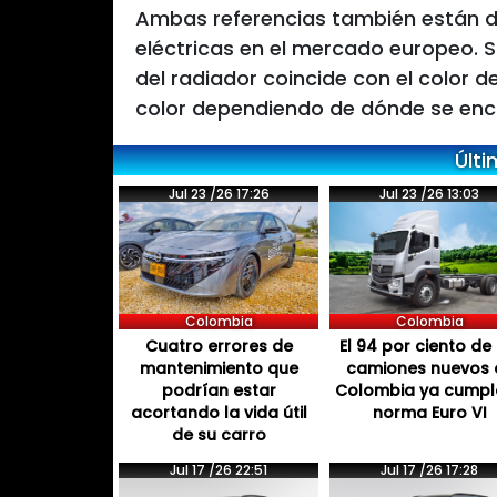
Ambas referencias también están d
eléctricas en el mercado europeo. S
del radiador coincide con el color 
color dependiendo de dónde se enc
Últi
Jul 23 /26 17:26
Jul 23 /26 13:03
Colombia
Colombia
Cuatro errores de
El 94 por ciento de 
mantenimiento que
camiones nuevos 
podrían estar
Colombia ya cumpl
acortando la vida útil
norma Euro VI
de su carro
Jul 17 /26 22:51
Jul 17 /26 17:28