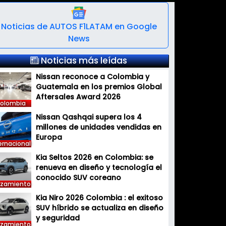
Noticias de AUTOS F1LATAM en Google
News
Noticias más leídas
Nissan reconoce a Colombia y
Guatemala en los premios Global
Aftersales Award 2026
olombia
Nissan Qashqai supera los 4
millones de unidades vendidas en
Europa
ernacional
Kia Seltos 2026 en Colombia: se
renueva en diseño y tecnología el
conocido SUV coreano
nzamiento
Kia Niro 2026 Colombia : el exitoso
SUV híbrido se actualiza en diseño
y seguridad
nzamiento