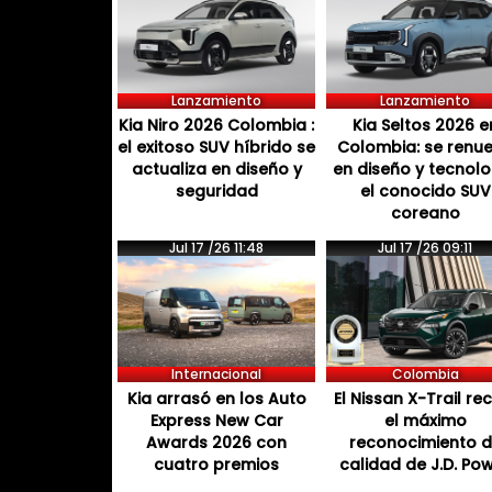
Lanzamiento
Lanzamiento
Kia Niro 2026 Colombia :
Kia Seltos 2026 e
el exitoso SUV híbrido se
Colombia: se renu
actualiza en diseño y
en diseño y tecnol
seguridad
el conocido SUV
coreano
Jul 17 /26 11:48
Jul 17 /26 09:11
Internacional
Colombia
Kia arrasó en los Auto
El Nissan X-Trail re
Express New Car
el máximo
Awards 2026 con
reconocimiento 
cuatro premios
calidad de J.D. Po