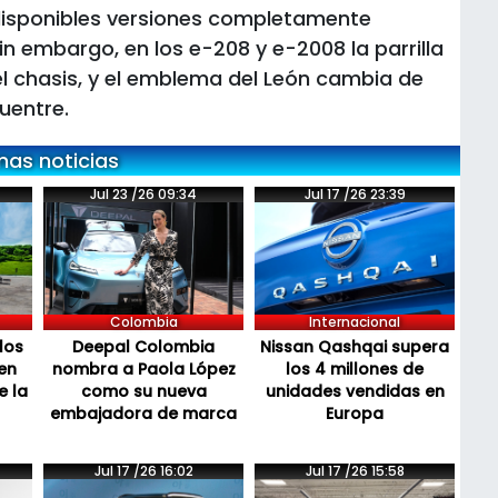
isponibles versiones completamente
in embargo, en los e-208 y e-2008 la parrilla
del chasis, y el emblema del León cambia de
uentre.
mas noticias
Jul 23 /26 09:34
Jul 17 /26 23:39
Colombia
Internacional
los
Deepal Colombia
Nissan Qashqai supera
en
nombra a Paola López
los 4 millones de
e la
como su nueva
unidades vendidas en
embajadora de marca
Europa
Jul 17 /26 16:02
Jul 17 /26 15:58