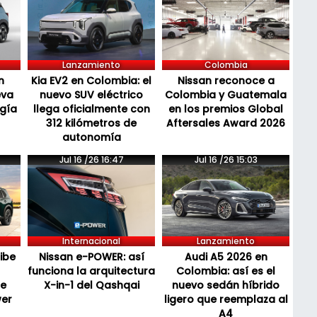
Lanzamiento
Colombia
n
Kia EV2 en Colombia: el
Nissan reconoce a
eva
nuevo SUV eléctrico
Colombia y Guatemala
ogía
llega oficialmente con
en los premios Global
312 kilómetros de
Aftersales Award 2026
autonomía
Jul 16 /26 16:47
Jul 16 /26 15:03
Internacional
Lanzamiento
cibe
Nissan e-POWER: así
Audi A5 2026 en
funciona la arquitectura
Colombia: así es el
de
X-in-1 del Qashqai
nuevo sedán híbrido
wer
ligero que reemplaza al
A4