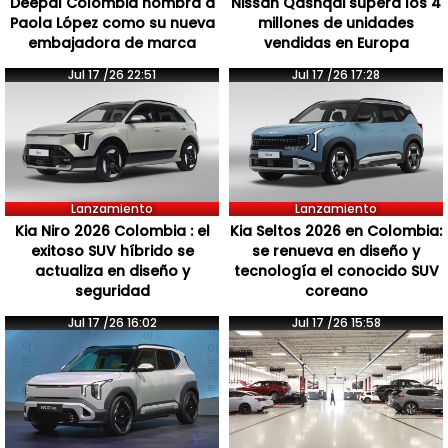
Deepal Colombia nombra a
Nissan Qashqai supera los 4
Paola López como su nueva
millones de unidades
embajadora de marca
vendidas en Europa
Jul 17 /26 22:51
Jul 17 /26 17:28
Lanzamiento
Lanzamiento
Kia Niro 2026 Colombia : el
Kia Seltos 2026 en Colombia:
exitoso SUV híbrido se
se renueva en diseño y
actualiza en diseño y
tecnología el conocido SUV
seguridad
coreano
Jul 17 /26 16:02
Jul 17 /26 15:58