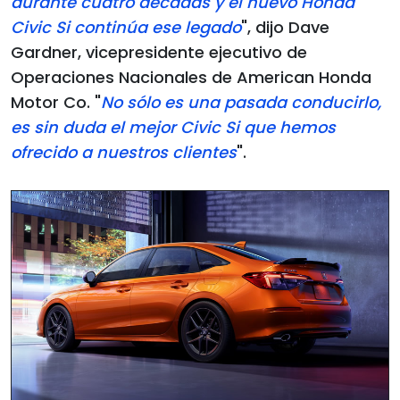
durante cuatro décadas y el nuevo Honda
Civic Si continúa ese legado
", dijo Dave
Gardner, vicepresidente ejecutivo de
Operaciones Nacionales de American Honda
Motor Co. "
No sólo es una pasada conducirlo,
es sin duda el mejor Civic Si que hemos
ofrecido a nuestros clientes
".