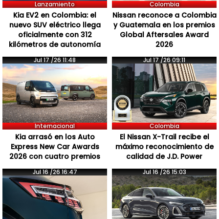
Lanzamiento
Colombia
Kia EV2 en Colombia: el
Nissan reconoce a Colombia
nuevo SUV eléctrico llega
y Guatemala en los premios
oficialmente con 312
Global Aftersales Award
kilómetros de autonomía
2026
Jul 17 /26 11:48
Jul 17 /26 09:11
Internacional
Colombia
Kia arrasó en los Auto
El Nissan X-Trail recibe el
Express New Car Awards
máximo reconocimiento de
2026 con cuatro premios
calidad de J.D. Power
Jul 16 /26 16:47
Jul 16 /26 15:03