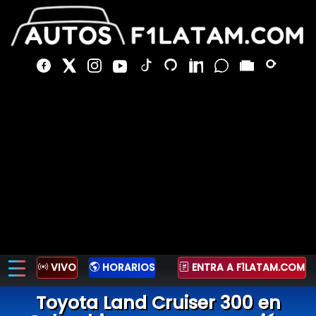
VIVO
HORARIOS
ENTRA A F1LATAM.COM
Toyota Land Cruiser 300 en