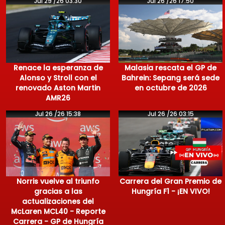
Jul 29 /26 03:30
Jul 26 /26 17:50
Renace la esperanza de
Malasia rescata el GP de
Alonso y Stroll con el
Bahrein: Sepang será sede
renovado Aston Martin
en octubre de 2026
AMR26
Jul 26 /26 15:38
Jul 26 /26 03:15
Norris vuelve al triunfo
Carrera del Gran Premio de
gracias a las
Hungría F1 - ¡EN VIVO!
actualizaciones del
McLaren MCL40 - Reporte
Carrera - GP de Hungría