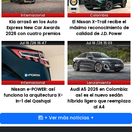
Internacional
Colombia
Kia arrasó en los Auto
El Nissan X-Trail recibe el
Express New Car Awards
máximo reconocimiento de
2026 con cuatro premios
calidad de J.D. Power
Jul 16 /26 16:47
Jul 16 /26 15:03
Internacional
Lanzamiento
Nissan e-POWER: así
Audi A5 2026 en Colombia:
funciona la arquitectura X-
así es el nuevo sedán
in-1 del Qashqai
híbrido ligero que reemplaza
al A4
+ Ver más noticias +