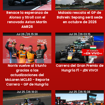
Renace la esperanza de
Malasia rescata el GP de
Alonso y Stroll con el
Bahrein: Sepang será sede
renovado Aston Martin
en octubre de 2026
AMR26
Jul 26 /26 15:38
Jul 26 /26 03:15
Norris vuelve al triunfo
Carrera del Gran Premio de
gracias a las
Hungría F1 - ¡EN VIVO!
actualizaciones del
McLaren MCL40 - Reporte
Carrera - GP de Hungría
Jul 25 /26 18:01
Jul 25 /26 15:38