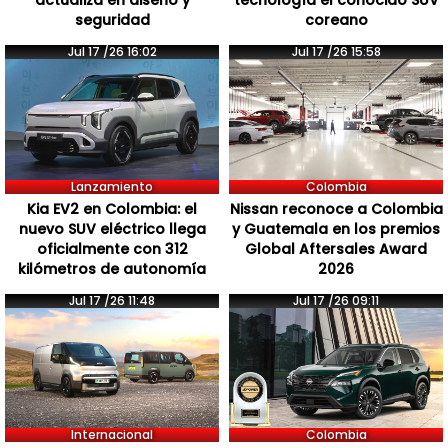
actualiza en diseño y
tecnología el conocido SUV
seguridad
coreano
Jul 17 /26 16:02
Jul 17 /26 15:58
Lanzamiento
Colombia
Kia EV2 en Colombia: el
Nissan reconoce a Colombia
nuevo SUV eléctrico llega
y Guatemala en los premios
oficialmente con 312
Global Aftersales Award
kilómetros de autonomía
2026
Jul 17 /26 11:48
Jul 17 /26 09:11
Internacional
Colombia