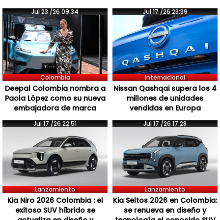
Jul 23 /26 09:34
Jul 17 /26 23:39
Colombia
Internacional
Deepal Colombia nombra a
Nissan Qashqai supera los 4
Paola López como su nueva
millones de unidades
embajadora de marca
vendidas en Europa
Jul 17 /26 22:51
Jul 17 /26 17:28
Lanzamiento
Lanzamiento
Kia Niro 2026 Colombia : el
Kia Seltos 2026 en Colombia:
exitoso SUV híbrido se
se renueva en diseño y