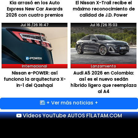
Kia arrasó en los Auto
El Nissan X-Trail recibe el
Express New Car Awards
máximo reconocimiento de
2026 con cuatro premios
calidad de J.D. Power
Jul 16 /26 16:47
Jul 16 /26 15:03
Internacional
Lanzamiento
Nissan e-POWER: así
Audi A5 2026 en Colombia:
funciona la arquitectura X-
así es el nuevo sedán
in-1 del Qashqai
híbrido ligero que reemplaza
al A4
+ Ver más noticias +
Videos YouTube AUTOS F1LATAM.COM