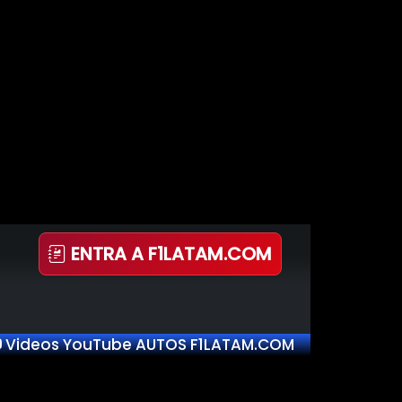
ENTRA A F1LATAM.COM
Videos YouTube AUTOS F1LATAM.COM