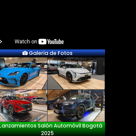
Galería de Fotos
Previous
Next
tos Salón Automóvil Bogotá
Nuevo D
2025