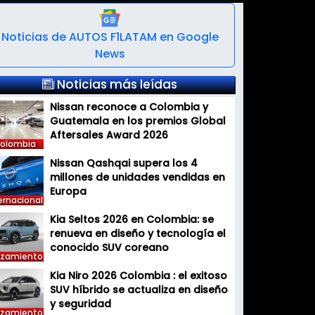
Noticias de AUTOS F1LATAM en Google
News
Noticias más leídas
Nissan reconoce a Colombia y
Guatemala en los premios Global
Aftersales Award 2026
olombia
Nissan Qashqai supera los 4
millones de unidades vendidas en
Europa
ernacional
Kia Seltos 2026 en Colombia: se
renueva en diseño y tecnología el
conocido SUV coreano
nzamiento
Kia Niro 2026 Colombia : el exitoso
SUV híbrido se actualiza en diseño
y seguridad
nzamiento