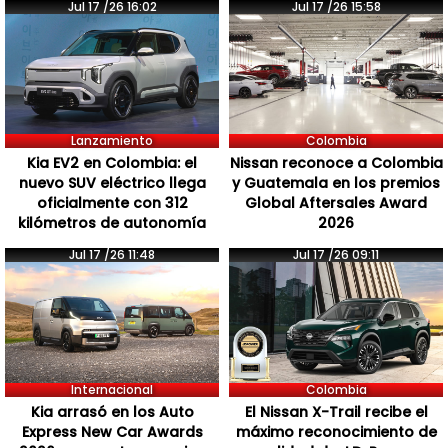
Jul 17 /26 16:02
Jul 17 /26 15:58
Lanzamiento
Colombia
Kia EV2 en Colombia: el
Nissan reconoce a Colombia
nuevo SUV eléctrico llega
y Guatemala en los premios
oficialmente con 312
Global Aftersales Award
kilómetros de autonomía
2026
Jul 17 /26 11:48
Jul 17 /26 09:11
Internacional
Colombia
Kia arrasó en los Auto
El Nissan X-Trail recibe el
Express New Car Awards
máximo reconocimiento de