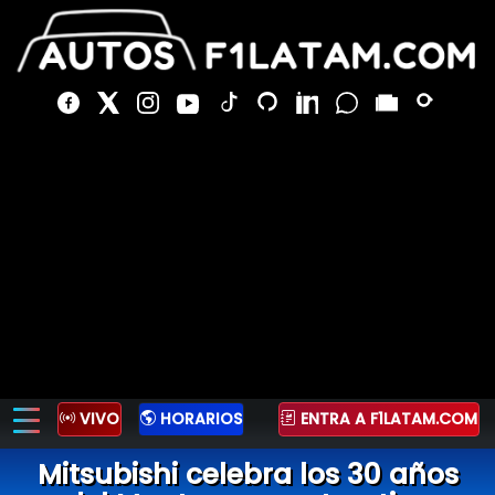
VIVO
HORARIOS
ENTRA A F1LATAM.COM
Mitsubishi celebra los 30 años