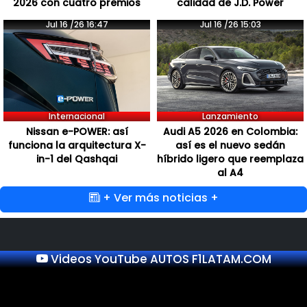
2026 con cuatro premios
calidad de J.D. Power
Jul 16 /26 16:47
Jul 16 /26 15:03
Internacional
Lanzamiento
Nissan e-POWER: así
Audi A5 2026 en Colombia:
funciona la arquitectura X-
así es el nuevo sedán
in-1 del Qashqai
híbrido ligero que reemplaza
al A4
+ Ver más noticias +
Videos YouTube AUTOS F1LATAM.COM