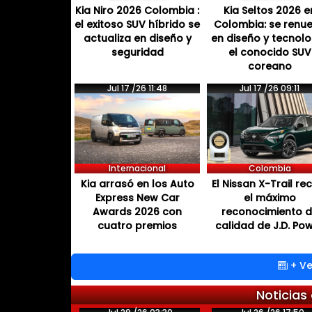
Kia Niro 2026 Colombia :
Kia Seltos 2026 e
el exitoso SUV híbrido se
Colombia: se renu
actualiza en diseño y
en diseño y tecnol
seguridad
el conocido SUV
coreano
Jul 17 /26 11:48
Jul 17 /26 09:11
Internacional
Colombia
Kia arrasó en los Auto
El Nissan X-Trail re
Express New Car
el máximo
Awards 2026 con
reconocimiento 
cuatro premios
calidad de J.D. Po
+ Ve
Noticias