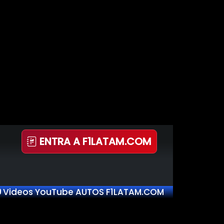
ENTRA A F1LATAM.COM
Videos YouTube AUTOS F1LATAM.COM