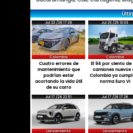
Últi
Jul 23 /26 17:26
Jul 23 /26 13:03
Colombia
Colombia
Cuatro errores de
El 94 por ciento de 
mantenimiento que
camiones nuevos 
podrían estar
Colombia ya cumpl
acortando la vida útil
norma Euro VI
de su carro
Jul 17 /26 22:51
Jul 17 /26 17:28
Lanzamiento
Lanzamiento