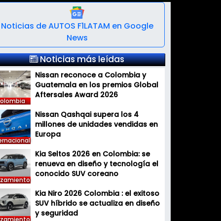
Noticias de AUTOS F1LATAM en Google
News
Noticias más leídas
Nissan reconoce a Colombia y
Guatemala en los premios Global
Aftersales Award 2026
olombia
Nissan Qashqai supera los 4
millones de unidades vendidas en
Europa
ernacional
Kia Seltos 2026 en Colombia: se
renueva en diseño y tecnología el
conocido SUV coreano
nzamiento
Kia Niro 2026 Colombia : el exitoso
SUV híbrido se actualiza en diseño
y seguridad
nzamiento