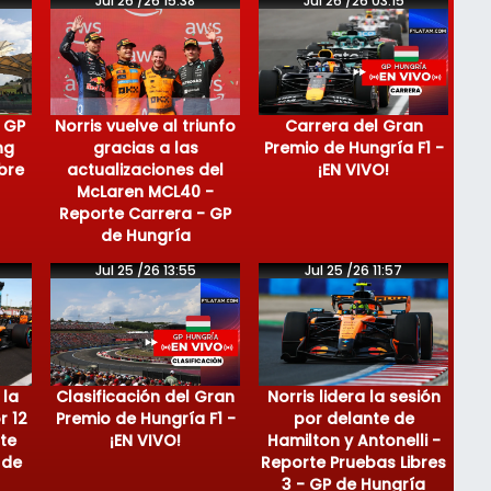
Jul 26 /26 15:38
Jul 26 /26 03:15
 GP
Norris vuelve al triunfo
Carrera del Gran
ng
gracias a las
Premio de Hungría F1 -
bre
actualizaciones del
¡EN VIVO!
McLaren MCL40 -
Reporte Carrera - GP
de Hungría
Jul 25 /26 13:55
Jul 25 /26 11:57
 la
Clasificación del Gran
Norris lidera la sesión
r 12
Premio de Hungría F1 -
por delante de
te
¡EN VIVO!
Hamilton y Antonelli -
 de
Reporte Pruebas Libres
3 - GP de Hungría