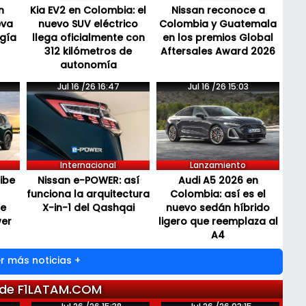
n
Kia EV2 en Colombia: el
Nissan reconoce a
eva
nuevo SUV eléctrico
Colombia y Guatemala
ogía
llega oficialmente con
en los premios Global
312 kilómetros de
Aftersales Award 2026
autonomía
Jul 16 /26 16:47
Jul 16 /26 15:03
Internacional
Lanzamiento
cibe
Nissan e-POWER: así
Audi A5 2026 en
funciona la arquitectura
Colombia: así es el
de
X-in-1 del Qashqai
nuevo sedán híbrido
wer
ligero que reemplaza al
A4
r más noticias +
 de F1LATAM.COM