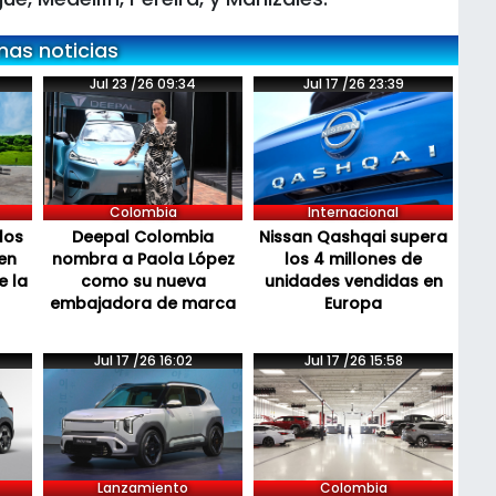
mas noticias
Jul 23 /26 09:34
Jul 17 /26 23:39
Colombia
Internacional
los
Deepal Colombia
Nissan Qashqai supera
en
nombra a Paola López
los 4 millones de
e la
como su nueva
unidades vendidas en
embajadora de marca
Europa
Jul 17 /26 16:02
Jul 17 /26 15:58
Lanzamiento
Colombia