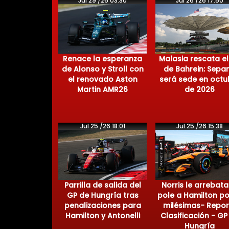
Jul 29 /26 03:30
Jul 26 /26 17:50
Renace la esperanza
Malasia rescata el
de Alonso y Stroll con
de Bahrein: Sepa
el renovado Aston
será sede en octu
Martin AMR26
de 2026
Jul 25 /26 18:01
Jul 25 /26 15:38
Parrilla de salida del
Norris le arrebata
GP de Hungría tras
pole a Hamilton po
penalizaciones para
milésimas- Repor
Hamilton y Antonelli
Clasificación - GP
Hungría