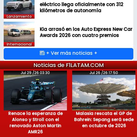
eléctrico llega oficialmente con 312
kilómetros de autonomía
Lanzamiento
Kia arrasó en los Auto Express New Car
Awards 2026 con cuatro premios
Internacional
+ Ver más noticias +
Noticias de F1LATAM.COM
Jul 29 /26 03:30
Jul 26 /26 17:50
Renace la esperanza de
Malasia rescata el GP de
Alonso y Stroll con el
Bahrein: Sepang será sede
renovado Aston Martin
en octubre de 2026
AMR26