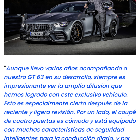
"
Aunque llevo varios años acompañando a
nuestro GT 63 en su desarrollo, siempre es
impresionante ver la amplia difusión que
hemos logrado con este exclusivo vehículo.
Esto es especialmente cierto después de la
reciente y ligera revisión. Por un lado, el coupé
de cuatro puertas es cómodo y está equipado
con muchas características de seguridad
inteligentes para la conducción diaria, y por