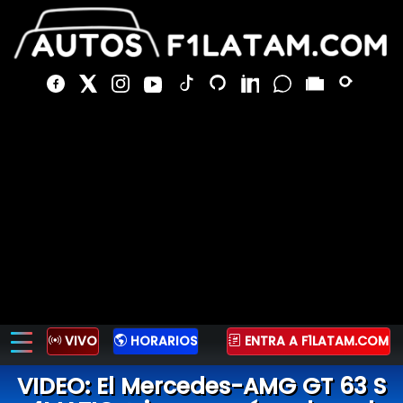
VIVO
HORARIOS
ENTRA A F1LATAM.COM
VIDEO: El Mercedes-AMG GT 63 S