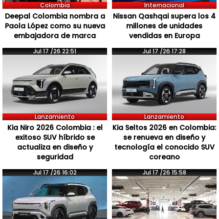
Colombia
Internacional
Deepal Colombia nombra a
Nissan Qashqai supera los 4
Paola López como su nueva
millones de unidades
embajadora de marca
vendidas en Europa
Jul 17 /26 22:51
Jul 17 /26 17:28
Lanzamiento
Lanzamiento
Kia Niro 2026 Colombia : el
Kia Seltos 2026 en Colombia:
exitoso SUV híbrido se
se renueva en diseño y
actualiza en diseño y
tecnología el conocido SUV
seguridad
coreano
Jul 17 /26 16:02
Jul 17 /26 15:58