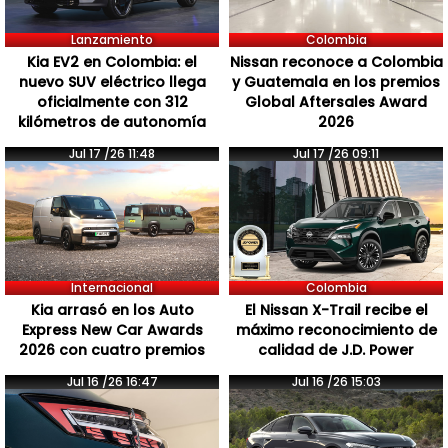
Lanzamiento
Colombia
Kia EV2 en Colombia: el
Nissan reconoce a Colombia
nuevo SUV eléctrico llega
y Guatemala en los premios
oficialmente con 312
Global Aftersales Award
kilómetros de autonomía
2026
Jul 17 /26 11:48
Jul 17 /26 09:11
Internacional
Colombia
Kia arrasó en los Auto
El Nissan X-Trail recibe el
Express New Car Awards
máximo reconocimiento de
2026 con cuatro premios
calidad de J.D. Power
Jul 16 /26 16:47
Jul 16 /26 15:03