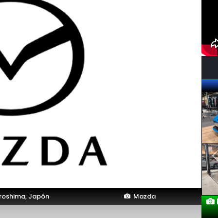
roshima, Japón
Mazda