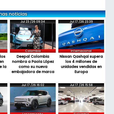
mas noticias
Jul 23 /26 09:34
Jul 17 /26 23:39
Colombia
Internacional
los
Deepal Colombia
Nissan Qashqai supera
en
nombra a Paola López
los 4 millones de
e la
como su nueva
unidades vendidas en
embajadora de marca
Europa
Jul 17 /26 16:02
Jul 17 /26 15:58