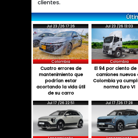
clientes.
Últi
Jul 23 /26 17:26
Jul 23 /26 13:03
Colombia
Colombia
Cuatro errores de
El 94 por ciento de 
mantenimiento que
camiones nuevos 
podrían estar
Colombia ya cumpl
acortando la vida útil
norma Euro VI
de su carro
Jul 17 /26 22:51
Jul 17 /26 17:28