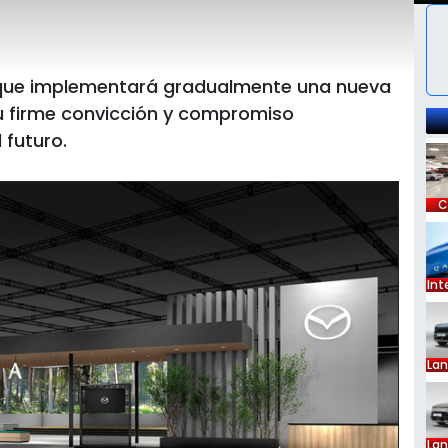
que implementará gradualmente una nueva
 su firme convicción y compromiso
 futuro.
C
Int
La
La