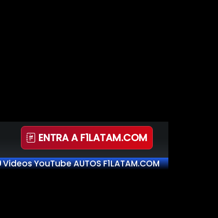
ENTRA A F1LATAM.COM
Videos YouTube AUTOS F1LATAM.COM