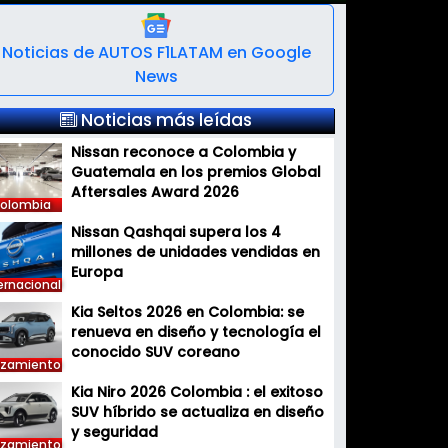
Noticias de AUTOS F1LATAM en Google
News
Noticias más leídas
Nissan reconoce a Colombia y
Guatemala en los premios Global
Aftersales Award 2026
olombia
Nissan Qashqai supera los 4
millones de unidades vendidas en
Europa
ernacional
Kia Seltos 2026 en Colombia: se
renueva en diseño y tecnología el
conocido SUV coreano
nzamiento
Kia Niro 2026 Colombia : el exitoso
SUV híbrido se actualiza en diseño
y seguridad
nzamiento