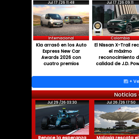
Jul 17 /26 11:48
Jul 17 /26 09:11
Internacional
Colombia
Kia arrasó en los Auto
El Nissan X-Trail re
Express New Car
el máximo
Awards 2026 con
reconocimiento 
cuatro premios
calidad de J.D. Po
+ Ve
Noticias
Jul 29 /26 03:30
Jul 26 /26 17:50
Renace la esperanza
Malasia rescata el