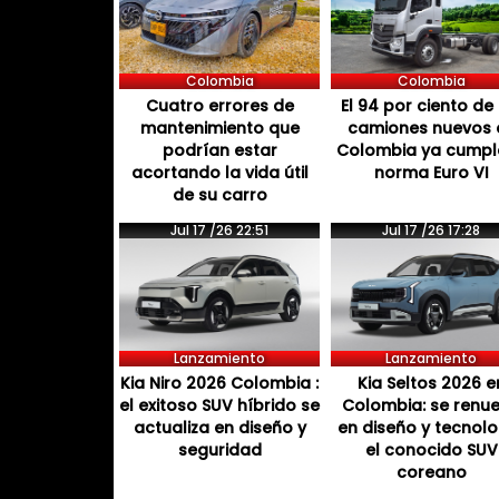
Colombia
Colombia
Cuatro errores de
El 94 por ciento de 
mantenimiento que
camiones nuevos 
podrían estar
Colombia ya cumpl
acortando la vida útil
norma Euro VI
de su carro
Jul 17 /26 22:51
Jul 17 /26 17:28
Lanzamiento
Lanzamiento
Kia Niro 2026 Colombia :
Kia Seltos 2026 e
el exitoso SUV híbrido se
Colombia: se renu
actualiza en diseño y
en diseño y tecnol
seguridad
el conocido SUV
coreano