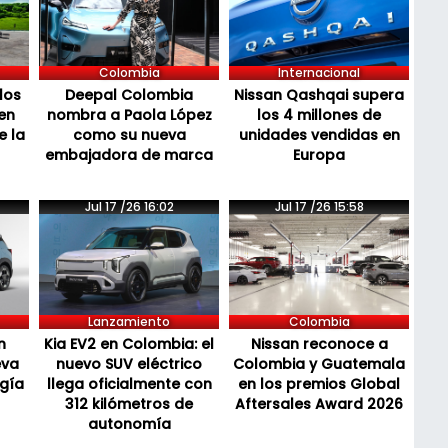
Colombia
Internacional
los
Deepal Colombia
Nissan Qashqai supera
en
nombra a Paola López
los 4 millones de
e la
como su nueva
unidades vendidas en
embajadora de marca
Europa
Jul 17 /26 16:02
Jul 17 /26 15:58
Lanzamiento
Colombia
n
Kia EV2 en Colombia: el
Nissan reconoce a
eva
nuevo SUV eléctrico
Colombia y Guatemala
ogía
llega oficialmente con
en los premios Global
312 kilómetros de
Aftersales Award 2026
autonomía