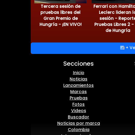
Tercera sesión de
Ferrari con Hamilt
pruebas libres del
Leclerc lideran l
Gran Premio de
sesión - Report
Hungría - ¡EN VIVO!
Pruebas Libres 2 -
de Hungría
+ Ve
Secciones
Inicio
Noticias
Lanzamientos
Marcas
Pruebas
Fotos
Videos
Buscador
Noticias por marca
Colombia