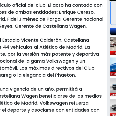
culo oficial del club. El acto ha contado con
ntes de ambas entidades: Enrique Cerezo,
rid, Fidel Jiménez de Parga, Gerente nacional
 Reyes, Gerente de Castellana Wagen.
l Estadio Vicente Calderón, Castellana
44 vehículos al Atlético de Madrid. La
te, por la versión más potente y deportiva
C
mocional de la gama Volkswagen y un
utomóvil. Los máximos directivos del Club
Int
uareg o la elegancia del Phaeton.
una vigencia de un año, permitirá a
La
stellana Wagen beneficiarse de los medios
tlético de Madrid. Volkswagen refuerza
el deporte y asociarse con entidades con
La