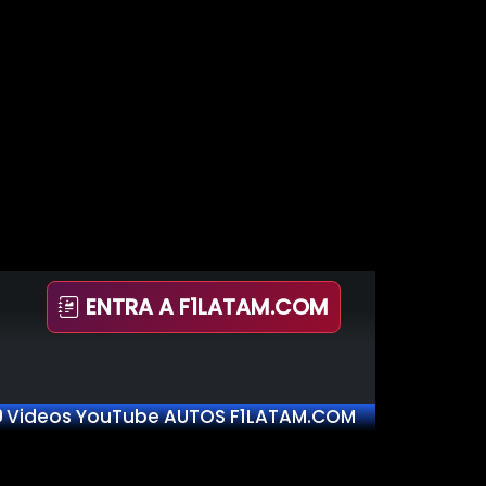
ENTRA A F1LATAM.COM
Videos YouTube AUTOS F1LATAM.COM