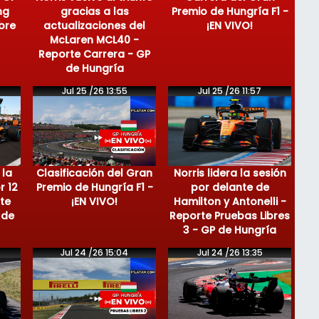
ng
gracias a las
Premio de Hungría F1 -
bre
actualizaciones del
¡EN VIVO!
McLaren MCL40 -
Reporte Carrera - GP
de Hungría
Jul 25 /26 13:55
Jul 25 /26 11:57
 la
Clasificación del Gran
Norris lidera la sesión
r 12
Premio de Hungría F1 -
por delante de
te
¡EN VIVO!
Hamilton y Antonelli -
 de
Reporte Pruebas Libres
3 - GP de Hungría
Jul 24 /26 15:04
Jul 24 /26 13:35