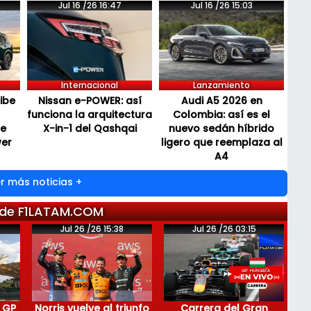
Jul 16 /26 16:47
Jul 16 /26 15:03
Internacional
Lanzamiento
cibe
Nissan e-POWER: así
Audi A5 2026 en
funciona la arquitectura
Colombia: así es el
de
X-in-1 del Qashqai
nuevo sedán híbrido
wer
ligero que reemplaza al
A4
r más noticias +
 de F1LATAM.COM
Jul 26 /26 15:38
Jul 26 /26 03:15
 GP
Norris vuelve al triunfo
Carrera del Gran