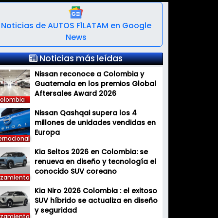
Noticias de AUTOS F1LATAM en Google
News
Noticias más leídas
Nissan reconoce a Colombia y
Guatemala en los premios Global
Aftersales Award 2026
olombia
Nissan Qashqai supera los 4
millones de unidades vendidas en
Europa
ernacional
Kia Seltos 2026 en Colombia: se
renueva en diseño y tecnología el
conocido SUV coreano
nzamiento
Kia Niro 2026 Colombia : el exitoso
SUV híbrido se actualiza en diseño
y seguridad
nzamiento