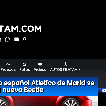
Pruebas
Fotos
Videos
AUTOS F1LATAM
 español Atletico de Marid se
 nuevo Beetle