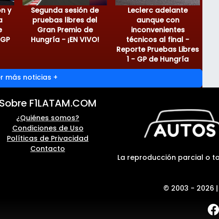
on y
Segunda sesión de
Leclerc adelante
a
pruebas libres del
aunque con
e
Gran Premio de
inconvenientes
 GP
Hungría - ¡EN VIVO!
técnicos al final -
Reporte Pruebas Libres
1 - GP de Hungría
r más noticias +
Sobre F1LATAM.COM
¿Quiénes somos?
Condiciones de Uso
Políticas de Privacidad
Contacto
La reproducción parcial o to
© 2003 - 2026 