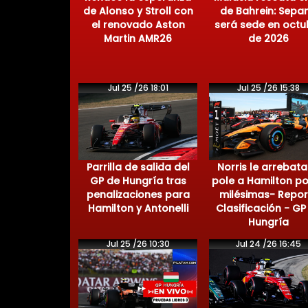
de Alonso y Stroll con
de Bahrein: Sepa
el renovado Aston
será sede en octu
Martin AMR26
de 2026
Jul 25 /26 18:01
Jul 25 /26 15:38
Parrilla de salida del
Norris le arrebata
GP de Hungría tras
pole a Hamilton po
penalizaciones para
milésimas- Repor
Hamilton y Antonelli
Clasificación - GP
Hungría
Jul 25 /26 10:30
Jul 24 /26 16:45