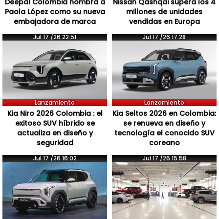
Deepal Colombia nombra a
Nissan Qashqai supera los 4
Paola López como su nueva
millones de unidades
embajadora de marca
vendidas en Europa
Jul 17 /26 22:51
Jul 17 /26 17:28
Lanzamiento
Lanzamiento
Kia Niro 2026 Colombia : el
Kia Seltos 2026 en Colombia:
exitoso SUV híbrido se
se renueva en diseño y
actualiza en diseño y
tecnología el conocido SUV
seguridad
coreano
Jul 17 /26 16:02
Jul 17 /26 15:58