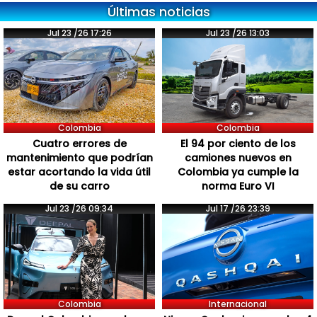
Últimas noticias
Jul 23 /26 17:26
Jul 23 /26 13:03
Colombia
Colombia
Cuatro errores de
El 94 por ciento de los
mantenimiento que podrían
camiones nuevos en
estar acortando la vida útil
Colombia ya cumple la
de su carro
norma Euro VI
Jul 23 /26 09:34
Jul 17 /26 23:39
Colombia
Internacional