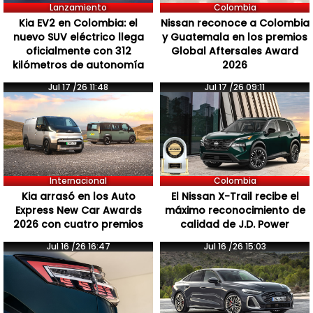
Lanzamiento
Colombia
Kia EV2 en Colombia: el
Nissan reconoce a Colombia
nuevo SUV eléctrico llega
y Guatemala en los premios
oficialmente con 312
Global Aftersales Award
kilómetros de autonomía
2026
Jul 17 /26 11:48
Jul 17 /26 09:11
Internacional
Colombia
Kia arrasó en los Auto
El Nissan X-Trail recibe el
Express New Car Awards
máximo reconocimiento de
2026 con cuatro premios
calidad de J.D. Power
Jul 16 /26 16:47
Jul 16 /26 15:03