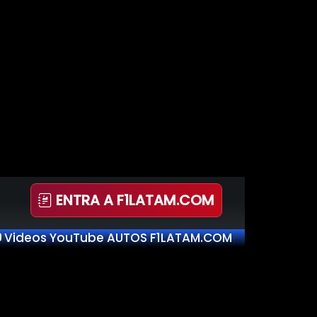
ENTRA A F1LATAM.COM
Videos YouTube AUTOS F1LATAM.COM