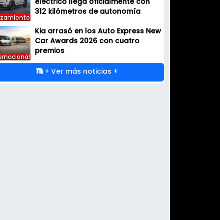
Kia EV2 en Colombia: el nuevo SUV
eléctrico llega oficialmente con
312 kilómetros de autonomía
nzamiento
Kia arrasó en los Auto Express New
Car Awards 2026 con cuatro
premios
ernacional
+ Ver más noticias +