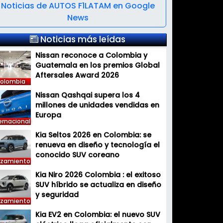
Noticias de AUTOS F1LATAM en Google
News
Noticias más leídas
Nissan reconoce a Colombia y
Guatemala en los premios Global
Aftersales Award 2026
olombia
Nissan Qashqai supera los 4
millones de unidades vendidas en
Europa
ernacional
Kia Seltos 2026 en Colombia: se
renueva en diseño y tecnología el
conocido SUV coreano
nzamiento
Kia Niro 2026 Colombia : el exitoso
SUV híbrido se actualiza en diseño
y seguridad
nzamiento