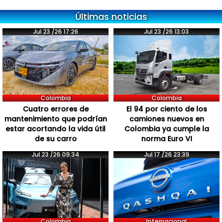
Últimas noticias
Jul 23 /26 17:26
Jul 23 /26 13:03
Colombia
Colombia
Cuatro errores de
El 94 por ciento de los
mantenimiento que podrían
camiones nuevos en
estar acortando la vida útil
Colombia ya cumple la
de su carro
norma Euro VI
Jul 23 /26 09:34
Jul 17 /26 23:39
Colombia
Internacional