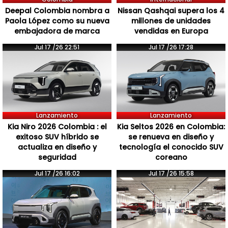
Deepal Colombia nombra a
Nissan Qashqai supera los 4
Paola López como su nueva
millones de unidades
embajadora de marca
vendidas en Europa
Jul 17 /26 22:51
Jul 17 /26 17:28
Lanzamiento
Lanzamiento
Kia Niro 2026 Colombia : el
Kia Seltos 2026 en Colombia:
exitoso SUV híbrido se
se renueva en diseño y
actualiza en diseño y
tecnología el conocido SUV
seguridad
coreano
Jul 17 /26 16:02
Jul 17 /26 15:58