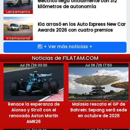
eléctrico llega oficialmente con 312
kilómetros de autonomía
Lanzamiento
Kia arrasó en los Auto Express New Car
Awards 2026 con cuatro premios
Internacional
+ Ver más noticias +
Noticias de F1LATAM.COM
Jul 29 /26 03:30
Jul 26 /26 17:50
Renace la esperanza de
Malasia rescata el GP de
Alonso y Stroll con el
Bahrein: Sepang será sede
renovado Aston Martin
en octubre de 2026
AMR26