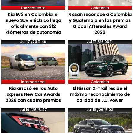
Lanzamiento
Colombia
Kia EV2 en Colombia: el
Nissan reconoce a Colombia
nuevo SUV eléctrico llega
y Guatemala en los premios
oficialmente con 312
Global Aftersales Award
kilómetros de autonomía
2026
Jul 17 /26 11:48
Jul 17 /26 09:11
Internacional
Colombia
Kia arrasó en los Auto
El Nissan X-Trail recibe el
Express New Car Awards
máximo reconocimiento de
2026 con cuatro premios
calidad de J.D. Power
Jul 16 /26 16:47
Jul 16 /26 15:03