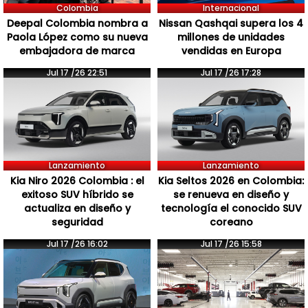
Colombia
Internacional
Deepal Colombia nombra a
Nissan Qashqai supera los 4
Paola López como su nueva
millones de unidades
embajadora de marca
vendidas en Europa
Jul 17 /26 22:51
Jul 17 /26 17:28
Lanzamiento
Lanzamiento
Kia Niro 2026 Colombia : el
Kia Seltos 2026 en Colombia:
exitoso SUV híbrido se
se renueva en diseño y
actualiza en diseño y
tecnología el conocido SUV
seguridad
coreano
Jul 17 /26 16:02
Jul 17 /26 15:58