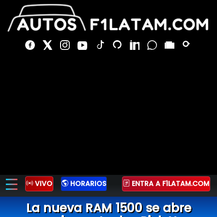
VIVO
HORARIOS
ENTRA A F1LATAM.COM
La nueva RAM 1500 se abre