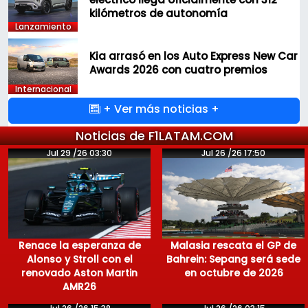
kilómetros de autonomía
Lanzamiento
Kia arrasó en los Auto Express New Car
Awards 2026 con cuatro premios
Internacional
+ Ver más noticias +
Noticias de F1LATAM.COM
Jul 29 /26 03:30
Jul 26 /26 17:50
Renace la esperanza de
Malasia rescata el GP de
Alonso y Stroll con el
Bahrein: Sepang será sede
renovado Aston Martin
en octubre de 2026
AMR26