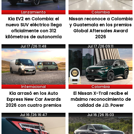
Lanzamiento
Colombia
Kia EV2 en Colombia: el
Nissan reconoce a Colombia
nuevo SUV eléctrico llega
y Guatemala en los premios
oficialmente con 312
Global Aftersales Award
kilómetros de autonomía
2026
Jul 17 /26 11:48
Jul 17 /26 09:11
Internacional
Colombia
Kia arrasó en los Auto
El Nissan X-Trail recibe el
Express New Car Awards
máximo reconocimiento de
2026 con cuatro premios
calidad de J.D. Power
Jul 16 /26 16:47
Jul 16 /26 15:03