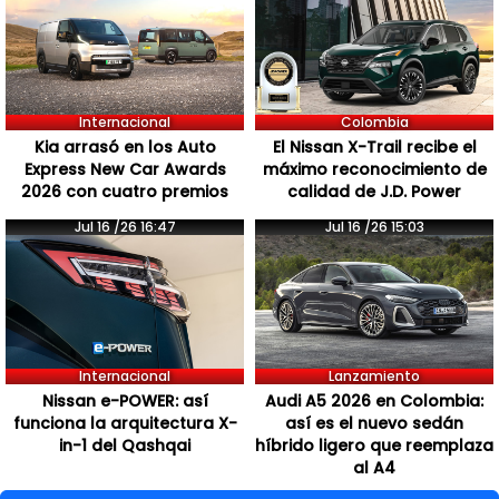
Internacional
Colombia
Kia arrasó en los Auto
El Nissan X-Trail recibe el
Express New Car Awards
máximo reconocimiento de
2026 con cuatro premios
calidad de J.D. Power
Jul 16 /26 16:47
Jul 16 /26 15:03
Internacional
Lanzamiento
Nissan e-POWER: así
Audi A5 2026 en Colombia:
funciona la arquitectura X-
así es el nuevo sedán
in-1 del Qashqai
híbrido ligero que reemplaza
al A4