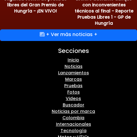
libres del Gran Premio de
con inconvenientes
Hungría - ¡EN VIVO!
técnicos al final - Reporte
Pruebas Libres 1 - GP de
Hungría
+ Ver más noticias +
Secciones
Inicio
Noticias
Lanzamientos
Marcas
Pruebas
Fotos
Videos
Buscador
Noticias por marca
Colombia
Internacionales
Tecnología