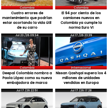
Colombia
Colombia
Cuatro errores de
El 94 por ciento de los
mantenimiento que podrían
camiones nuevos en
estar acortando la vida útil
Colombia ya cumple la
de su carro
norma Euro VI
Jul 23 /26 09:34
Jul 17 /26 23:39
Colombia
Internacional
Deepal Colombia nombra a
Nissan Qashqai supera los 4
Paola López como su nueva
millones de unidades
embajadora de marca
vendidas en Europa
Jul 17 /26 22:51
Jul 17 /26 17:28