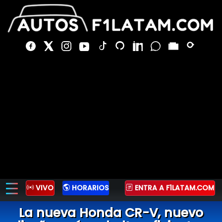
VIVO
HORARIOS
ENTRA A F1LATAM.COM
La nueva Honda CR-V, nuevo