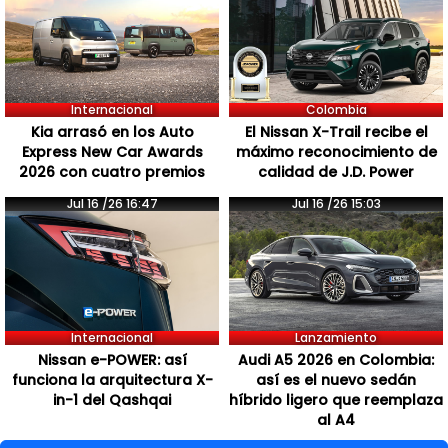
Internacional
Colombia
Kia arrasó en los Auto
El Nissan X-Trail recibe el
Express New Car Awards
máximo reconocimiento de
2026 con cuatro premios
calidad de J.D. Power
Jul 16 /26 16:47
Jul 16 /26 15:03
Internacional
Lanzamiento
Nissan e-POWER: así
Audi A5 2026 en Colombia:
funciona la arquitectura X-
así es el nuevo sedán
in-1 del Qashqai
híbrido ligero que reemplaza
al A4