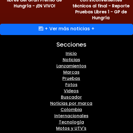
libres del Gran Premio de
con inconvenientes
Hungría - ¡EN VIVO!
técnicos al final - Reporte
Pruebas Libres 1 - GP de
Hungría
+ Ver más noticias +
Secciones
Inicio
Noticias
Lanzamientos
Marcas
Pruebas
Fotos
Videos
Buscador
Noticias por marca
Colombia
Internacionales
Tecnología
Motos y UTV's