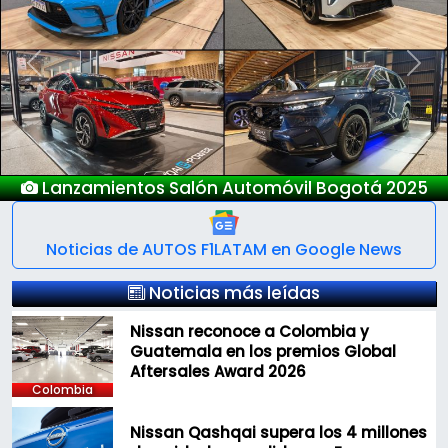
Previous
Next
25
Nuevo Deepal S05
Noticias de AUTOS F1LATAM en Google News
Noticias más leídas
Nissan reconoce a Colombia y
Guatemala en los premios Global
Aftersales Award 2026
Colombia
Nissan Qashqai supera los 4 millones