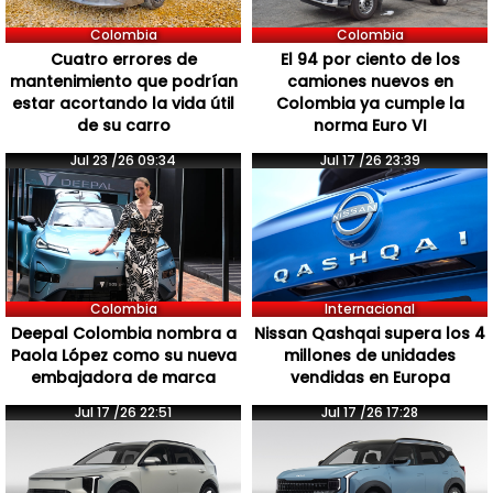
Colombia
Colombia
Cuatro errores de
El 94 por ciento de los
mantenimiento que podrían
camiones nuevos en
estar acortando la vida útil
Colombia ya cumple la
de su carro
norma Euro VI
Jul 23 /26 09:34
Jul 17 /26 23:39
Colombia
Internacional
Deepal Colombia nombra a
Nissan Qashqai supera los 4
Paola López como su nueva
millones de unidades
embajadora de marca
vendidas en Europa
Jul 17 /26 22:51
Jul 17 /26 17:28