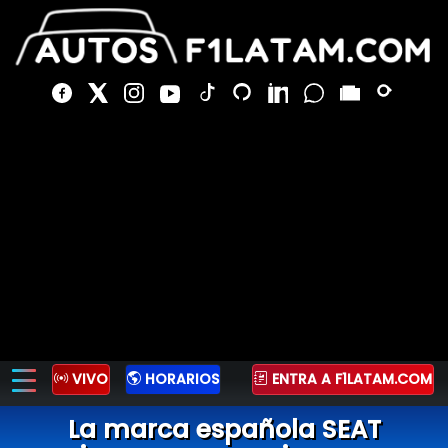
VIVO
HORARIOS
ENTRA A F1LATAM.COM
La marca española SEAT