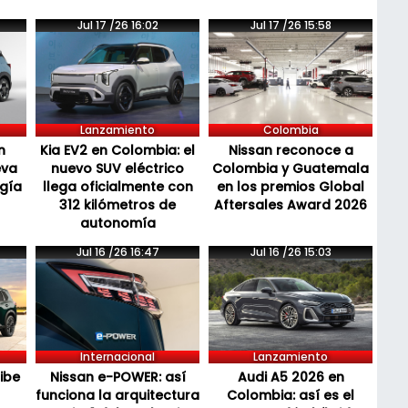
Jul 17 /26 16:02
Jul 17 /26 15:58
Lanzamiento
Colombia
n
Kia EV2 en Colombia: el
Nissan reconoce a
eva
nuevo SUV eléctrico
Colombia y Guatemala
ogía
llega oficialmente con
en los premios Global
312 kilómetros de
Aftersales Award 2026
autonomía
Jul 16 /26 16:47
Jul 16 /26 15:03
Internacional
Lanzamiento
cibe
Nissan e-POWER: así
Audi A5 2026 en
funciona la arquitectura
Colombia: así es el