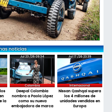
mas noticias
Jul 23 /26 09:34
Jul 17 /26 23:39
Colombia
Internacional
los
Deepal Colombia
Nissan Qashqai supera
en
nombra a Paola López
los 4 millones de
e la
como su nueva
unidades vendidas en
embajadora de marca
Europa