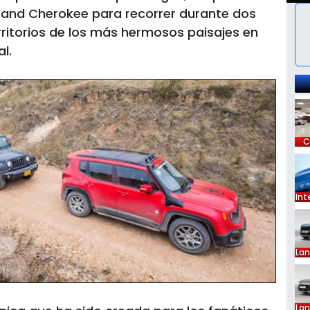
and Cherokee para recorrer durante dos
rritorios de los más hermosos paisajes en
l.
C
Int
La
La