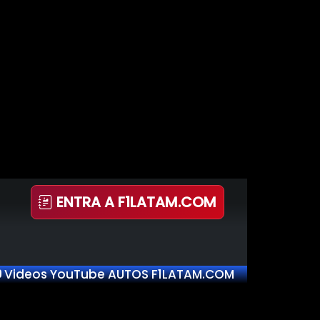
ENTRA A F1LATAM.COM
Videos YouTube AUTOS F1LATAM.COM