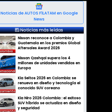
Noticias de AUTOS F1LATAM en Google
News
Noticias más leídas
Nissan reconoce a Colombia y
Guatemala en los premios Global
Aftersales Award 2026
olombia
Nissan Qashqai supera los 4
millones de unidades vendidas en
Europa
ernacional
Kia Seltos 2026 en Colombia: se
renueva en diseño y tecnología el
conocido SUV coreano
nzamiento
Kia Niro 2026 Colombia : el exitoso
SUV híbrido se actualiza en diseño
y seguridad
nzamiento