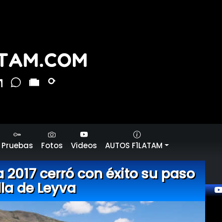
Pruebas
Fotos
Videos
AUTOS F1LATAM
2017 cerró con éxito su paso
lla de Leyva