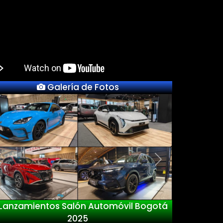
Galería de Fotos
Previous
Next
vil Bogotá
Nuevo Deepal S05