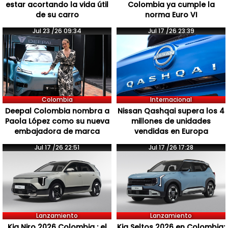
estar acortando la vida útil
Colombia ya cumple la
de su carro
norma Euro VI
Jul 23 /26 09:34
Jul 17 /26 23:39
Colombia
Internacional
Deepal Colombia nombra a
Nissan Qashqai supera los 4
Paola López como su nueva
millones de unidades
embajadora de marca
vendidas en Europa
Jul 17 /26 22:51
Jul 17 /26 17:28
Lanzamiento
Lanzamiento
Kia Niro 2026 Colombia : el
Kia Seltos 2026 en Colombia: