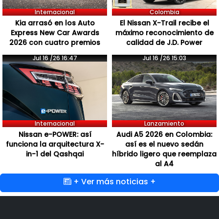
Internacional
Colombia
Kia arrasó en los Auto
El Nissan X-Trail recibe el
Express New Car Awards
máximo reconocimiento de
2026 con cuatro premios
calidad de J.D. Power
Jul 16 /26 16:47
Jul 16 /26 15:03
Internacional
Lanzamiento
Nissan e-POWER: así
Audi A5 2026 en Colombia:
funciona la arquitectura X-
así es el nuevo sedán
in-1 del Qashqai
híbrido ligero que reemplaza
al A4
+ Ver más noticias +