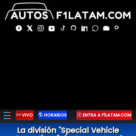
VIVO
HORARIOS
ENTRA A F1LATAM.COM
La división "Special Vehicle