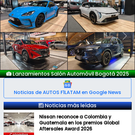
Previous
Next
Nuevo Deepal S05
Noticias de AUTOS F1LATAM en Google News
Noticias más leídas
Nissan reconoce a Colombia y
Guatemala en los premios Global
Aftersales Award 2026
Colombia