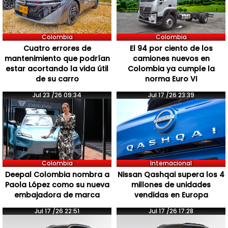
Colombia
Colombia
Cuatro errores de
El 94 por ciento de los
mantenimiento que podrían
camiones nuevos en
estar acortando la vida útil
Colombia ya cumple la
de su carro
norma Euro VI
Jul 23 /26 09:34
Jul 17 /26 23:39
Colombia
Internacional
Deepal Colombia nombra a
Nissan Qashqai supera los 4
Paola López como su nueva
millones de unidades
embajadora de marca
vendidas en Europa
Jul 17 /26 22:51
Jul 17 /26 17:28