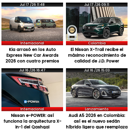
Jul 17 /26 11:48
Jul 17 /26 09:11
Internacional
Colombia
Kia arrasó en los Auto
El Nissan X-Trail recibe el
Express New Car Awards
máximo reconocimiento de
2026 con cuatro premios
calidad de J.D. Power
Jul 16 /26 16:47
Jul 16 /26 15:03
Internacional
Lanzamiento
Nissan e-POWER: así
Audi A5 2026 en Colombia:
funciona la arquitectura X-
así es el nuevo sedán
in-1 del Qashqai
híbrido ligero que reemplaza