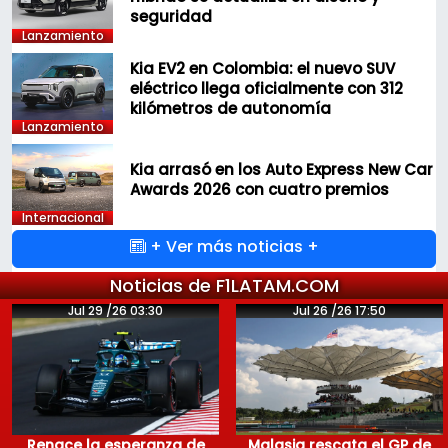
seguridad
Lanzamiento
Kia EV2 en Colombia: el nuevo SUV
eléctrico llega oficialmente con 312
kilómetros de autonomía
Lanzamiento
Kia arrasó en los Auto Express New Car
Awards 2026 con cuatro premios
Internacional
+ Ver más noticias +
Noticias de F1LATAM.COM
Jul 29 /26 03:30
Jul 26 /26 17:50
Renace la esperanza de
Malasia rescata el GP de