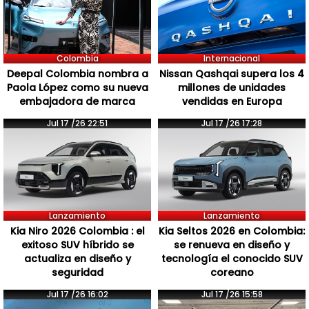
Colombia
Internacional
Deepal Colombia nombra a
Nissan Qashqai supera los 4
Paola López como su nueva
millones de unidades
embajadora de marca
vendidas en Europa
Jul 17 /26 22:51
Jul 17 /26 17:28
Lanzamiento
Lanzamiento
Kia Niro 2026 Colombia : el
Kia Seltos 2026 en Colombia:
exitoso SUV híbrido se
se renueva en diseño y
actualiza en diseño y
tecnología el conocido SUV
seguridad
coreano
Jul 17 /26 16:02
Jul 17 /26 15:58