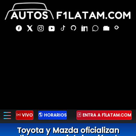
VIVO
HORARIOS
ENTRA A F1LATAM.COM
Toyota y Mazda oficializan