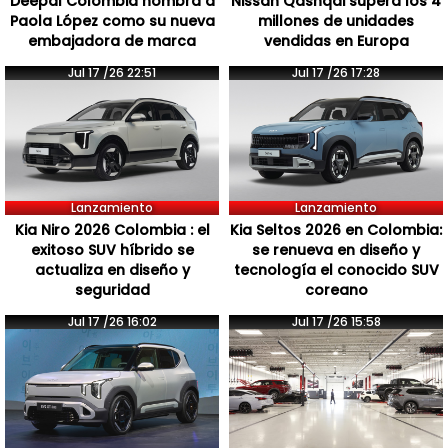
Deepal Colombia nombra a
Nissan Qashqai supera los 4
Paola López como su nueva
millones de unidades
embajadora de marca
vendidas en Europa
Jul 17 /26 22:51
Jul 17 /26 17:28
Lanzamiento
Lanzamiento
Kia Niro 2026 Colombia : el
Kia Seltos 2026 en Colombia:
exitoso SUV híbrido se
se renueva en diseño y
actualiza en diseño y
tecnología el conocido SUV
seguridad
coreano
Jul 17 /26 16:02
Jul 17 /26 15:58