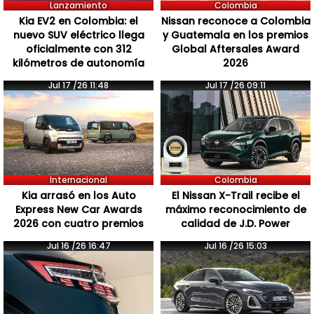
Lanzamiento
Colombia
Kia EV2 en Colombia: el
Nissan reconoce a Colombia
nuevo SUV eléctrico llega
y Guatemala en los premios
oficialmente con 312
Global Aftersales Award
kilómetros de autonomía
2026
Jul 17 /26 11:48
Jul 17 /26 09:11
Internacional
Colombia
Kia arrasó en los Auto
El Nissan X-Trail recibe el
Express New Car Awards
máximo reconocimiento de
2026 con cuatro premios
calidad de J.D. Power
Jul 16 /26 16:47
Jul 16 /26 15:03