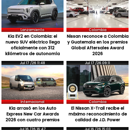
Lanzamiento
Colombia
Kia EV2 en Colombia: el
Nissan reconoce a Colombia
nuevo SUV eléctrico llega
y Guatemala en los premios
oficialmente con 312
Global Aftersales Award
kilómetros de autonomía
2026
Jul 17 /26 11:48
Jul 17 /26 09:11
Internacional
Colombia
Kia arrasó en los Auto
El Nissan X-Trail recibe el
Express New Car Awards
máximo reconocimiento de
2026 con cuatro premios
calidad de J.D. Power
Jul 16 /26 16:47
Jul 16 /26 15:03